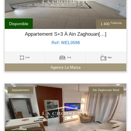
Disponible
Tnd/mois
1 400
Appartement S+3 À Ain Zaghouan[…]
Ref: MEL0598
0 m²
S+3
Non
Agence La Marsa
Appartement
Ain Zaghouan Nord