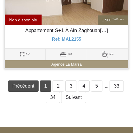
Non disponible
Tnd/mois
1 500
Appartement S+1 À Ain Zaghouan[…]
Ref: MAL2155
0 m²
S+1
Non
Agence La Marsa
Précédent
1
2
3
4
5
...
33
34
Suivant