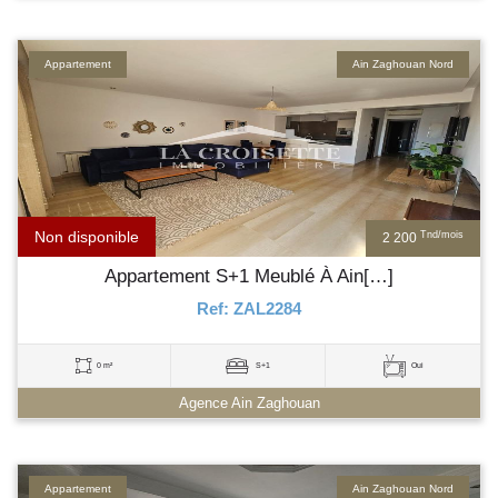
Appartement
Ain Zaghouan Nord
Non disponible
Tnd/mois
2 200
Appartement S+1 Meublé À Ain[…]
Ref: ZAL2284
0 m²
S+1
Oui
Agence Ain Zaghouan
Appartement
Ain Zaghouan Nord