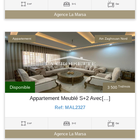
0 m²
S+1
Oui
Agence La Marsa
Appartement
Ain Zaghouan Nord
Disponible
Tnd/mois
3 500
Appartement Meublé S+2 Avec[…]
Ref: MAL2327
0 m²
S+2
Oui
Agence La Marsa