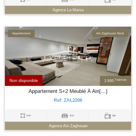
Agence La Marsa
Appartement
Ain Zaghouan Nord
Non disponible
Tnd/mois
2 600
Appartement S+2 Meublé À Ain[…]
Ref: ZAL2206
0 m²
S+2
Oui
Agence Ain Zaghouan