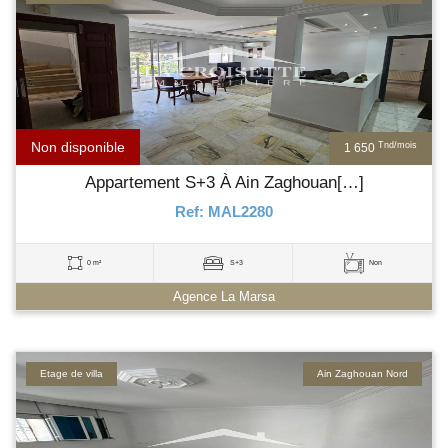
Non disponible
Tnd/mois
1 650
Appartement S+3 À Ain Zaghouan[…]
Ref: MAL2280
0 m²
S+3
Non
Agence La Marsa
Etage de villa
Ain Zaghouan Nord