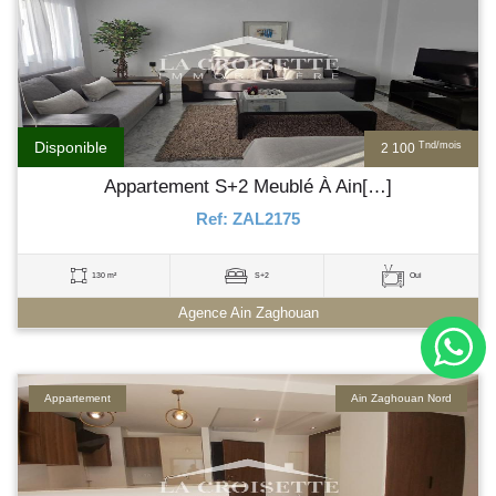
Disponible
Tnd/mois
2 100
Appartement S+2 Meublé À Ain[…]
Ref: ZAL2175
130 m²
S+2
Oui
Agence Ain Zaghouan
Appartement
Ain Zaghouan Nord