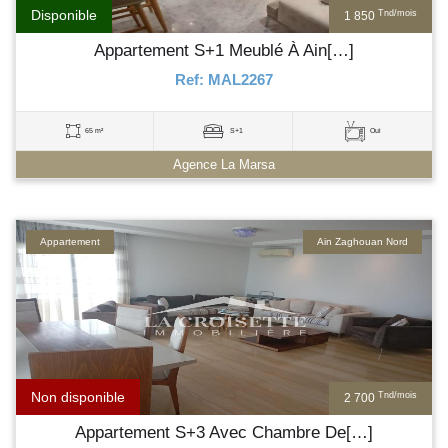
Disponible
Tnd/mois
1 850
Appartement S+1 Meublé À Ain[…]
Ref: MAL2267
65 m²
S+1
Oui
Agence La Marsa
Appartement
Ain Zaghouan Nord
Non disponible
Tnd/mois
2 700
Appartement S+3 Avec Chambre De[…]