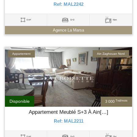
Ref: MAL2242
0 m²
S+3
Non
Agence La Marsa
Appartement
Ain Zaghouan Nord
Disponible
Tnd/mois
3 000
Appartement Meublé S+3 À Ain[…]
Ref: MAL2211
0 m²
S+3
Oui