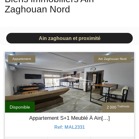
Zaghouan Nord
Ain zaghouan et proximité
Appartement
Ain Zaghouan Nord
Disponible
Tnd/mois
2 000
Appartement S+1 Meublé À Ain[…]
Ref: MAL2331