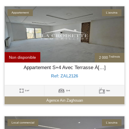
Appartement
L'aouina
Non disponible
Tnd/mois
2 000
Appartement S+4 Avec Terrasse À[…]
Ref: ZAL2126
0 m²
S+4
Non
Agence Ain Zaghouan
Local commercial
L'aouina