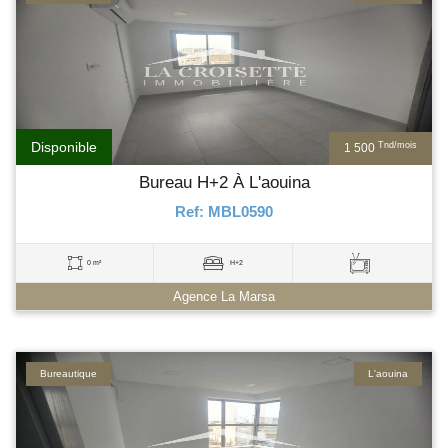
Disponible
Tnd/mois
1 500
Bureau H+2 À L'aouina
Ref: MBL0590
0 m²
H+2
Agence La Marsa
Bureautique
L'aouina