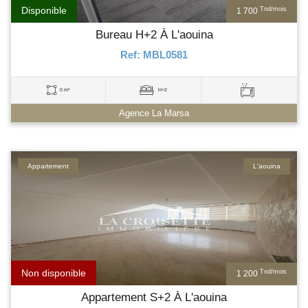
Disponible
Tnd/mois
1 700
Bureau H+2 À L'aouina
Ref: MBL0581
0 m²
H+2
Agence La Marsa
Appartement
L'aouina
Non disponible
Tnd/mois
1 200
Appartement S+2 À L'aouina