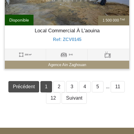
Disponible
Tnd
1 500 000
Local Commercial À L'aouina
Ref: ZCV0145
200 m²
S+0
Agence Ain Zaghouan
Précédent
1
2
3
4
5
...
11
12
Suivant