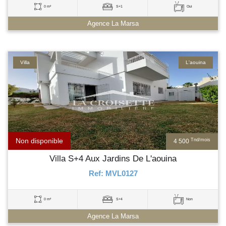
0 m²
S+1
Oui
Agence La Marsa
Villa
L'aouina
Non disponible
Tnd/mois
4 500
Villa S+4 Aux Jardins De L'aouina
Ref: MVL0127
0 m²
S+4
Non
Agence La Marsa