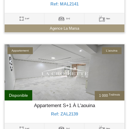
Ref: MAL2141
0 m²
S+2
Non
Agence La Marsa
Appartement
L'aouina
Disponible
Tnd/mois
1 000
Appartement S+1 À L'aouina
Ref: ZAL2139
0 m²
S+1
Non