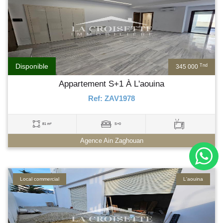
Disponible
Tnd
345 000
Appartement S+1 À L'aouina
Ref: ZAV1978
81 m²
S+0
Agence Ain Zaghouan
Local commercial
L'aouina