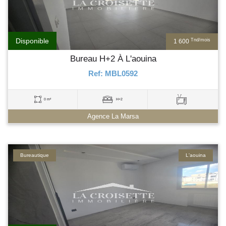
Disponible
Tnd/mois
1 600
Bureau H+2 À L'aouina
Ref: MBL0592
0 m²
H+2
Agence La Marsa
Bureautique
L'aouina