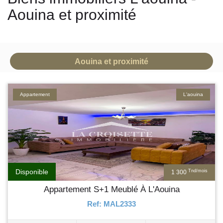
Aouina et proximité
Aouina et proximité
Appartement
L'aouina
Disponible
Tnd/mois
1 300
Appartement S+1 Meublé À L'Aouina
Ref: MAL2333