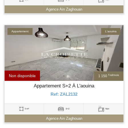
Agence Ain Zaghouan
Appartement
L'aouina
Non disponible
Tnd/mois
1 150
Appartement S+2 À L'aouina
Ref: ZAL2132
0 m²
S+2
Non
Agence Ain Zaghouan