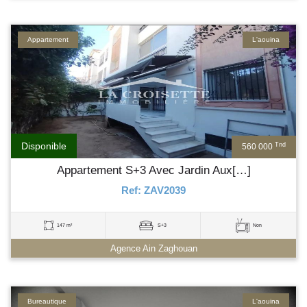
Appartement
L'aouina
Disponible
Tnd
560 000
Appartement S+3 Avec Jardin Aux[…]
Ref: ZAV2039
147 m²
S+3
Non
Agence Ain Zaghouan
Bureautique
L'aouina