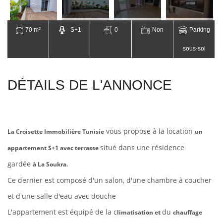
70 m²
S+1
0
Non
Parking
sous-sol
DÉTAILS DE L'ANNONCE
vous propose à la location
La Croisette Immobilière Tunisie
un
situé
dans une
résidence
appartement S+1 avec terrasse
gardée
à La Soukra
.
Ce dernier est composé d'un
salon, d'une cham
bre à coucher
et d'une salle d'eau avec douche
L'appartement est équipé de
la c
du
limatisation et
chauffage