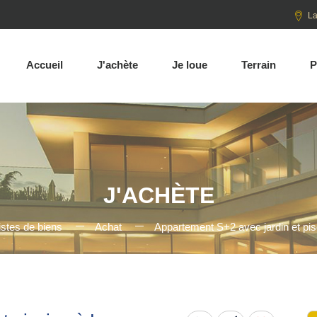
La
Accueil
J'achète
Je loue
Terrain
P
J'ACHÈTE
istes de biens
Achat
Appartement S+2 avec jardin et pi