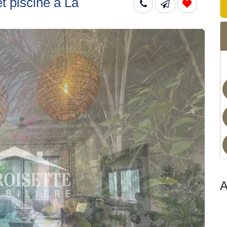
t piscine à La
Dis
A