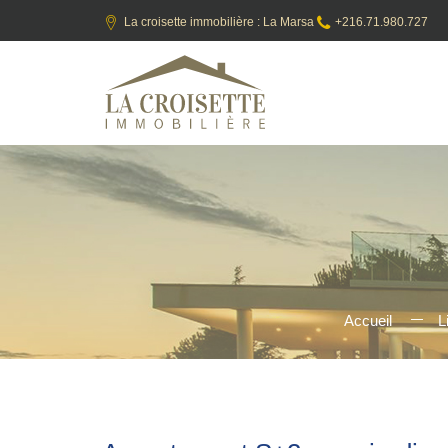
La croisette immobilière : La Marsa
+216.71.980.727
Accueil
L