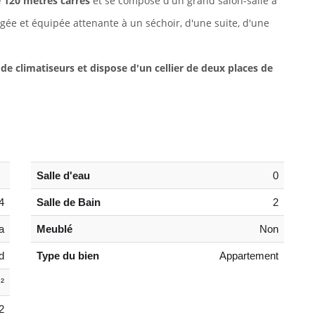
e 120 mètres carrés
et se compose d'un grand salon-salle à
ée et équipée attenante à un séchoir, d'une suite, d'une
de climatiseurs et dispose d'un cellier de deux places de
Salle d'eau
0
4
Salle de Bain
2
a
Meublé
Non
d
Type du bien
Appartement
²
2