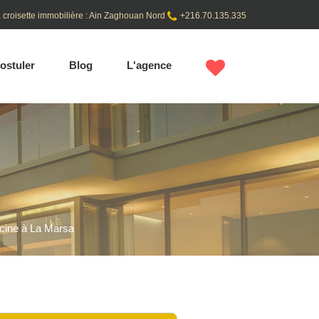
 croisette immobilière : Ain Zaghouan Nord
+216.70.135.335
ostuler
Blog
L'agence
scine à La Marsa