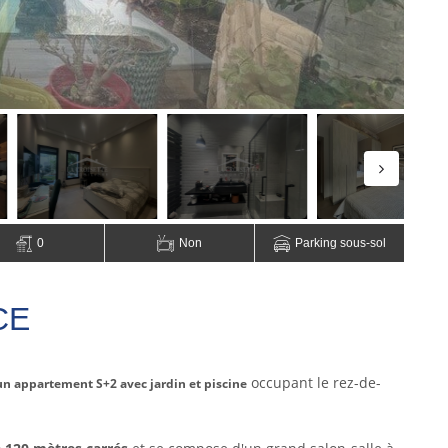
0
Non
Parking sous-sol
CE
occupant le rez-de-
un appartement S+2 avec jardin et piscine