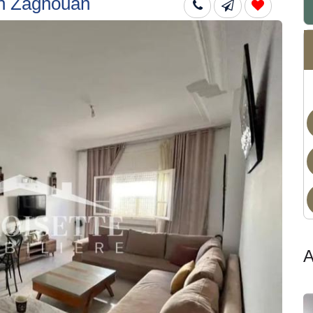
in Zaghouan
Dis
A