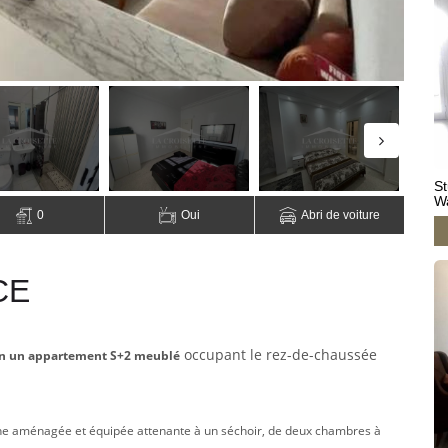
St
W
0
Oui
Abri de voiture
CE
occupant le rez-de-chaussée
tion un appartement S+2 meublé
ine aménagée et équipée attenante à un séchoir, de deux chambres à