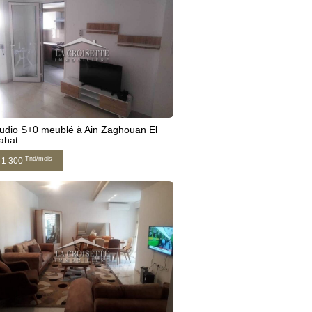
udio S+0 meublé à Ain Zaghouan El
ahat
Tnd/mois
1 300