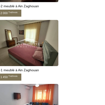
+2 meublé à Ain Zaghouan
Tnd/mois
2 000
+1 meublé à Ain Zaghouan
Tnd/mois
1 450