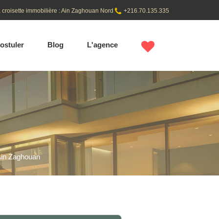
 croisette immobilière : Ain Zaghouan Nord
+216.70.135.335
ostuler
Blog
L'agence
Ain Zaghouan