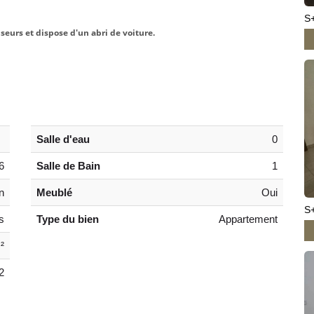
S
seurs et dispose d'un abri de voiture.
Salle d'eau
0
6
Salle de Bain
1
n
Meublé
Oui
S
s
Type du bien
Appartement
²
2