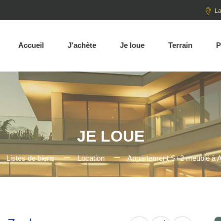
La
Accueil
J'achète
Je loue
Terrain
P
JE LOUE
Listes de biens
Location
Appartement S+2 meublé à 