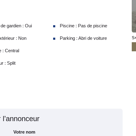
e gardien : Oui
Piscine : Pas de piscine
S+
térieur : Non
Parking : Abri de voiture
 : Central
r : Split
r l’annonceur
Votre nom