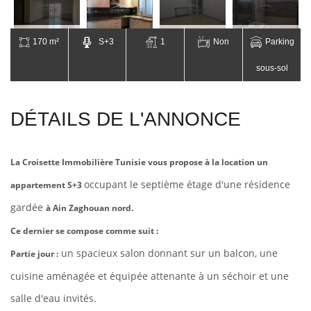
170 m²
S+3
1
Non
Parking
sous-sol
DÉTAILS DE L'ANNONCE
La Croisette Immobilière Tunisie vous propose à la location un
occupant le septième étage d'une résidence
appartement S+3
gardée
à Ain Zaghouan nord.
Ce dernier se compose comme suit :
un spacieux salon donnant sur un balcon, une
Partie jour :
cuisine aménagée et équipée attenante à un séchoir et une
salle d'eau invités.