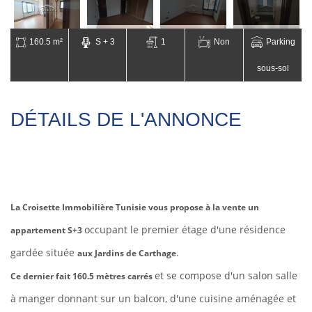
160.5 m²
S + 3
1
Non
Parking
sous-sol
DÉTAILS DE L'ANNONCE
La Croisette Immobilière Tunisie vous propose à la vente un
occupant le premier étage d'une résidence
appartement S+3
gardée située
.
aux Jardins de Carthage
et se compose d'un salon salle
Ce dernier fait 160.5 mètres carrés
à manger donnant sur un balcon, d'une cuisine aménagée et