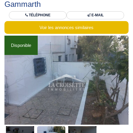
Gammarth
TÉLÉPHONE
E-MAIL
Voir les annonces similaires
Disponible
Disponible