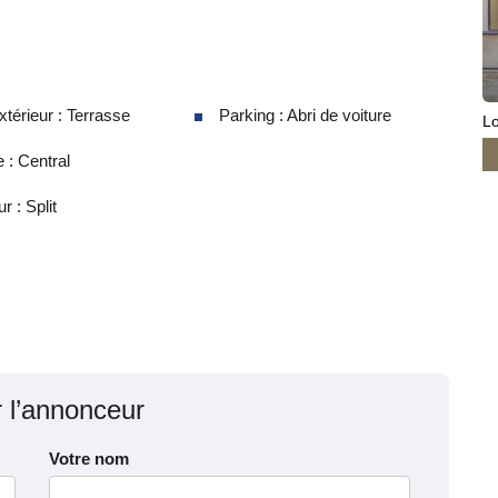
térieur : Terrasse
Parking : Abri de voiture
Lo
 : Central
r : Split
r l’annonceur
Votre nom