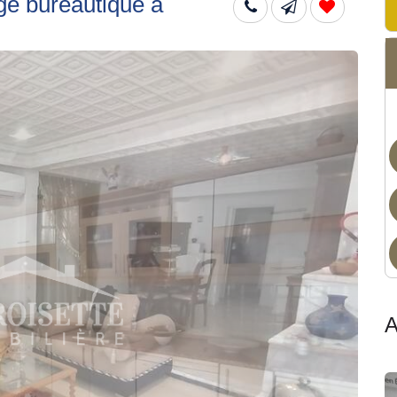
e bureautique à
Dis
A