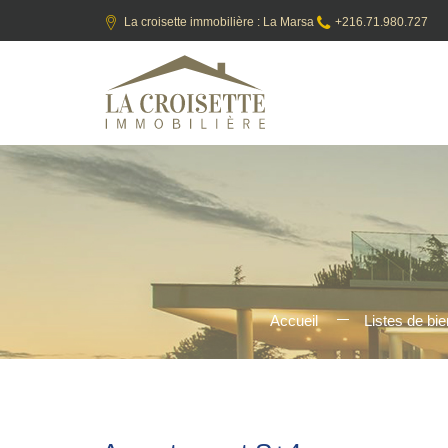
La croisette immobilière : La Marsa
+216.71.980.727
Accueil
Listes de bi