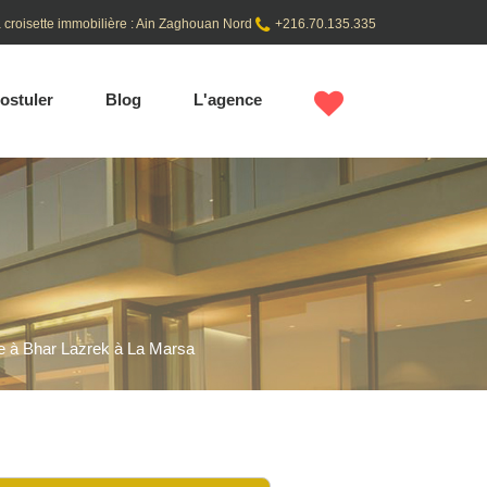
 croisette immobilière : Ain Zaghouan Nord
+216.70.135.335
ostuler
Blog
L'agence
e à Bhar Lazrek à La Marsa