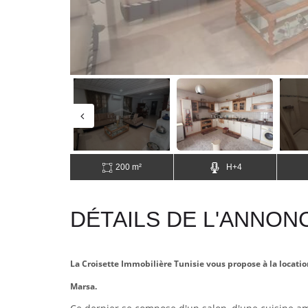
200 m²
H+4
DÉTAILS DE L'ANNON
La Croisette Immobilière Tunisie vous propose à la locati
Marsa.