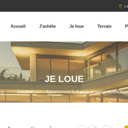
La
Accueil
J'achète
Je loue
Terrain
P
JE LOUE
ens
Location
Appartement S+4 pour un usage bureautiqu