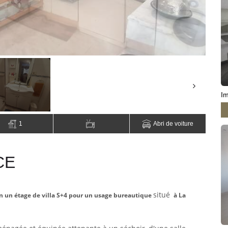
Im
1
Abri de voiture
CE
situé
on un étage de villa S+4 pour un usage bureautique
à La