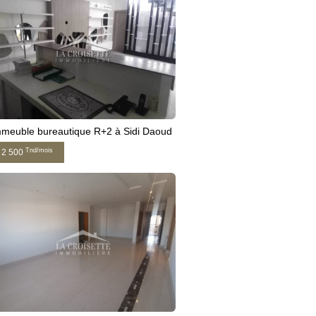
meuble bureautique R+2 à Sidi Daoud
Tnd/mois
2 500