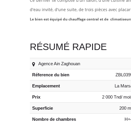
Ce dernier se compose d'un salon, d'une cuisine am
d'eau invité, d'une suite, de trois pièces avec placa
Le bien est équipé du chauffage central et de climatiseurs
RÉSUMÉ RAPIDE
Agence Ain Zaghouan
Réference du bien
ZBL039
Emplacement
La Mars
Prix
2 000 Tnd/ moi
Superficie
200 m
Nombre de chambres
H+