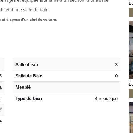
énagée et équipée attenante à un séchoir, d'une salle
Bu
rds et d'une salle de bain.
 et dispose d'un abri de voiture.
Salle d'eau
3
5
Salle de Bain
0
B
a
Meublé
s
Type du bien
Bureautique
²
4