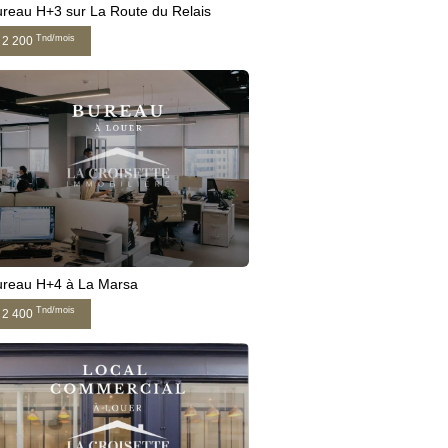
reau H+3 sur La Route du Relais
Tnd/mois
2 200
ureau H+4 à La Marsa
Tnd/mois
2 400