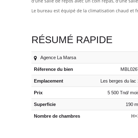
d'une salle de repos avec un coin repas, d'une sall
Le bureau est équipé
de la climatisation chaud et f
RÉSUMÉ RAPIDE
Agence La Marsa
Réference du bien
MBL026
Emplacement
Les berges du lac 
Prix
5 500 Tnd/ moi
Superficie
190 m
Nombre de chambres
H+