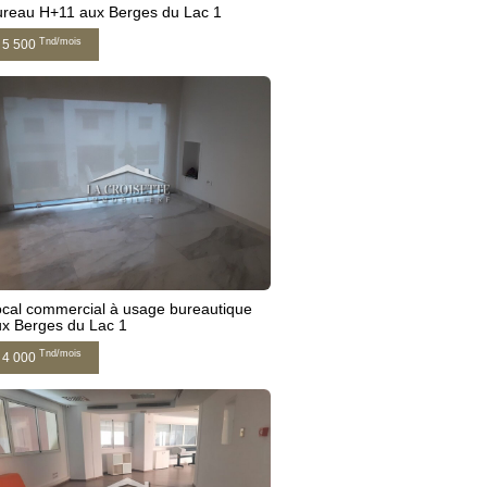
ureau H+11 aux Berges du Lac 1
Tnd/mois
5 500
cal commercial à usage bureautique
x Berges du Lac 1
Tnd/mois
4 000