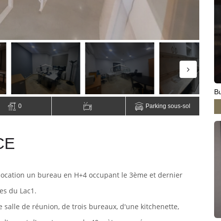
B
0
Parking sous-sol
CE
 location un bureau en H+4 occupant le 3ème et dernier
es du Lac1.
 salle de réunion, de trois bureaux, d'une kitchenette,