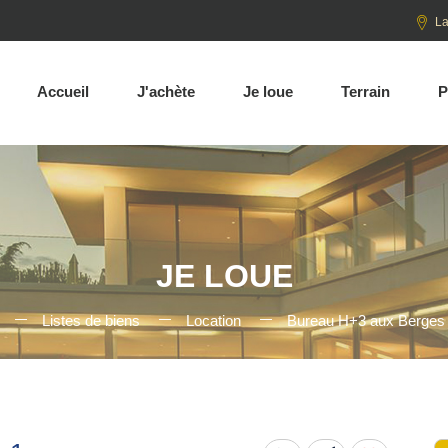
La
Accueil
J'achète
Je loue
Terrain
P
JE LOUE
Listes de biens
Location
Bureau H+3 aux Berges