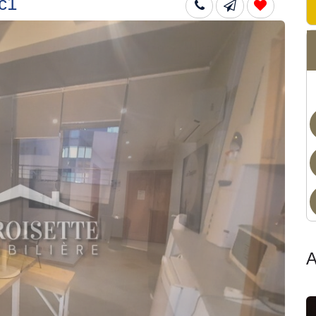
c1
Non
A