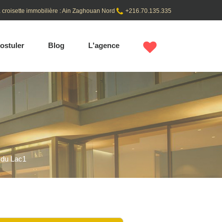
 croisette immobilière : Ain Zaghouan Nord
+216.70.135.335
ostuler
Blog
L'agence
 du Lac1