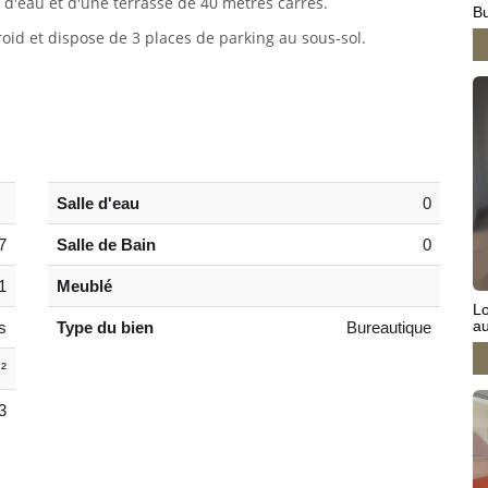
e d'eau et d'une terrasse de 40 mètres carrés.
B
roid et dispose de 3 places de parking au sous-sol.
Salle d'eau
0
7
Salle de Bain
0
1
Meublé
Lo
au
s
Type du bien
Bureautique
²
3