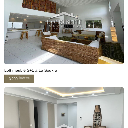
Loft meublé S+1 à La Soukra
Tnd/mois
3 200