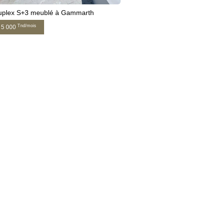
uplex S+3 meublé à Gammarth
Tnd/mois
5 000