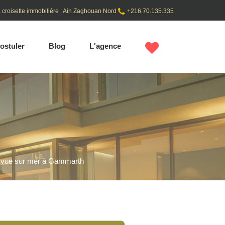
 croisette immobilière : Ain Zaghouan Nord
+216.70.135.335
ostuler
Blog
L'agence
 vue sur mer à Gammarth