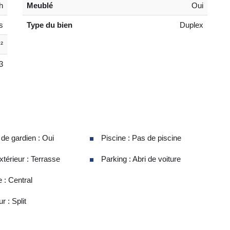
h
Meublé
Oui
s
Type du bien
Duplex
²
3
e gardien : Oui
Piscine : Pas de piscine
térieur : Terrasse
Parking : Abri de voiture
 : Central
r : Split