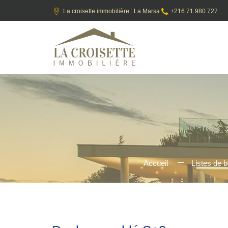
La croisette immobilière : La Marsa
+216.71.980.727
Accueil
Listes de b