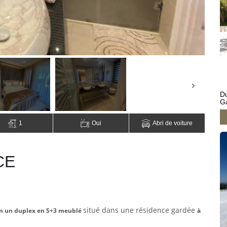
Du
G
1
Oui
Abri de voiture
CE
situé dans une résidence gardée
ion un duplex en S+3 meublé
à