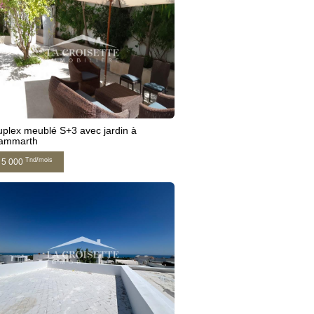
plex meublé S+3 avec jardin à
ammarth
Tnd/mois
5 000