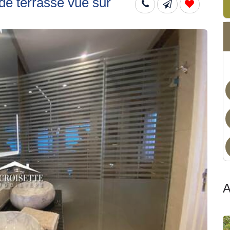
e terrasse vue sur
Dis
A