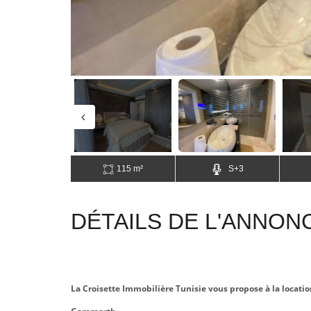
115 m²
S+3
DÉTAILS DE L'ANNON
La Croisette Immobilière Tunisie vous propose à la locat