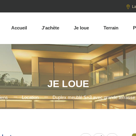
La
Accueil
J'achète
Je loue
Terrain
P
JE LOUE
iens
Location
Duplex meublé S+3 avec grande terrasse