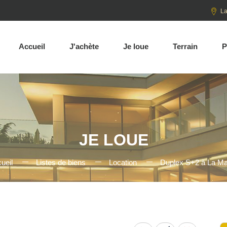
La
Accueil
J'achète
Je loue
Terrain
P
JE LOUE
ueil
Listes de biens
Location
Duplex S+2 à La M