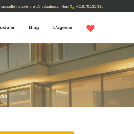
 croisette immobilière : Ain Zaghouan Nord
+216.70.135.335
ostuler
Blog
L'agence
arsa