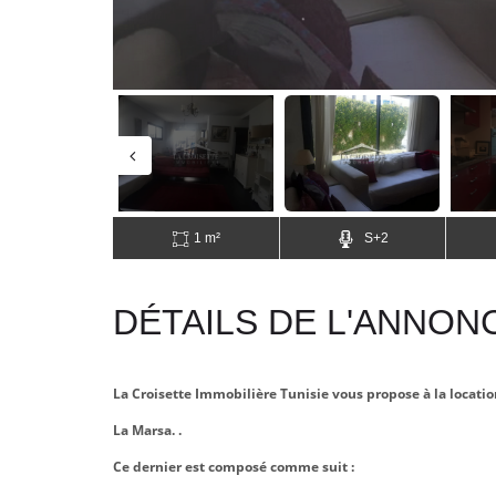
1 m²
S+2
DÉTAILS DE L'ANNON
La Croisette Immobilière Tunisie vous propose à la locati
La Marsa. .
Ce dernier est composé comme suit :