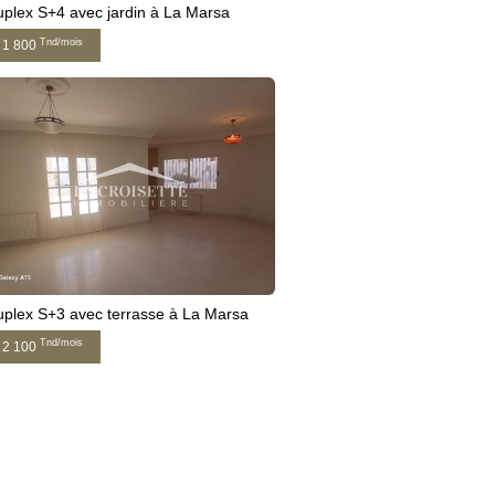
plex S+4 avec jardin à La Marsa
Tnd/mois
1 800
plex S+3 avec terrasse à La Marsa
Tnd/mois
2 100