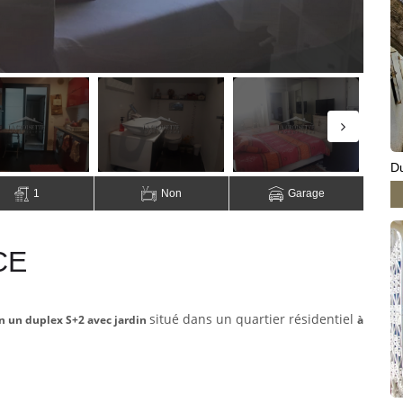
Du
1
Non
Garage
CE
situé dans un quartier résidentiel
on un duplex S+2 avec jardin
à