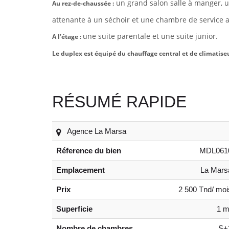
un grand salon salle à manger, u
Au rez-de-chaussée :
attenante à un séchoir et une chambre de service a
une suite parentale et une suite junior.
A l’étage :
Le duplex est équipé du chauffage central et de climatise
RÉSUMÉ RAPIDE
Agence La Marsa
Réference du bien
MDL061
Emplacement
La Mars
Prix
2 500 Tnd/ moi
Superficie
1 m
Nombre de chambres
S+