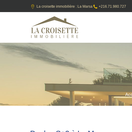
La croisette immobilière : La Marsa
+216.71.980.727
Acc