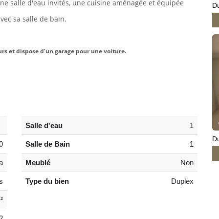
ne salle d'eau invités, une cuisine aménagée et équipée
Du
vec sa salle de bain.
urs et dispose d’un garage pour une voiture
.
Salle d'eau
1
Du
0
Salle de Bain
1
a
Meublé
Non
s
Type du bien
Duplex
²
2