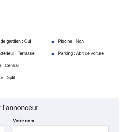
e gardien : Oui
Piscine : Non
térieur : Terrasse
Parking : Abri de voiture
 : Central
r : Split
r l’annonceur
Votre nom