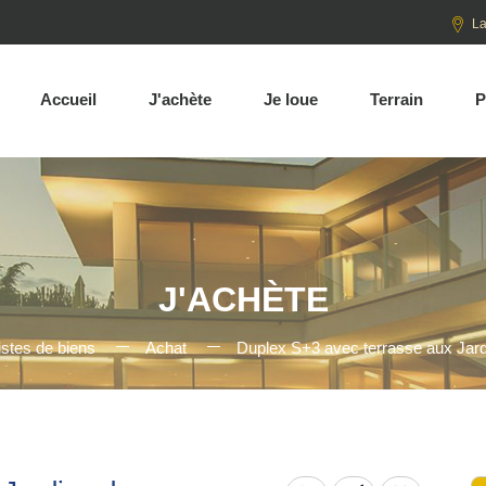
La
Accueil
J'achète
Je loue
Terrain
P
J'ACHÈTE
istes de biens
Achat
Duplex S+3 avec terrasse aux Jard