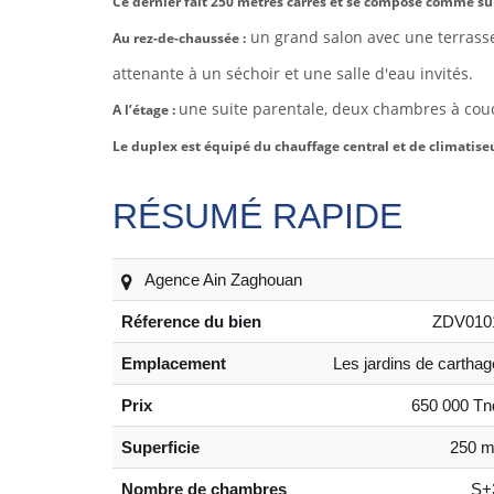
Ce dernier fait 250 mètres carrés et se compose comme sui
un grand salon avec une terrass
Au rez-de-chaussée :
attenante à un séchoir et une salle d'eau invités.
une suite parentale, deux chambres à cou
A l’étage :
Le duplex est équipé du chauffage central et de climatiseu
RÉSUMÉ RAPIDE
Agence Ain Zaghouan
Réference du bien
ZDV010
Emplacement
Les jardins de carthag
Prix
650 000 Tn
Superficie
250 m
Nombre de chambres
S+