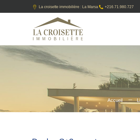
La croisette immobilière : La Marsa
+216.71.980.727
Accueil
L