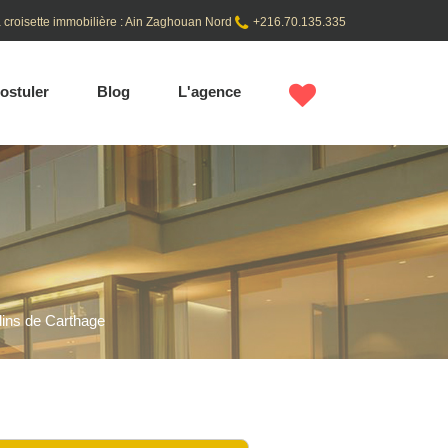
 croisette immobilière : Ain Zaghouan Nord
+216.70.135.335
ostuler
Blog
L'agence
ins de Carthage