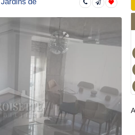
 Jardins de
Non
A