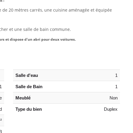
t :
e de 20 mètres carrés, une cuisine aménagée et équipée
cher et une salle de bain commune.
rs et dispose d'un abri pour deux voitures.
Salle d'eau
1
1
Salle de Bain
1
e
Meublé
Non
d
Type du bien
Duplex
²
3