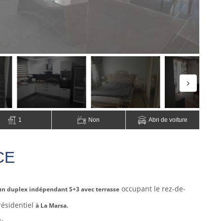
1
Non
Abri de voiture
CE
occupant le rez-de-
 un duplex indépendant S+3 avec terrasse
résidentiel
à La Marsa.