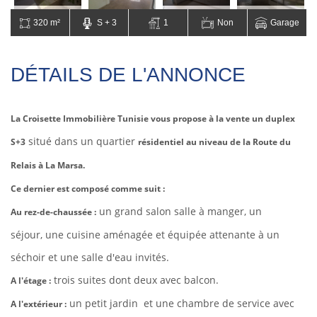
320 m²
S + 3
1
Non
Garage
DÉTAILS DE L'ANNONCE
La Croisette Immobilière Tunisie vous propose à la vente un duplex
situé dans un quartier
S+3
résidentiel au niveau de la Route du
Relais à La Marsa.
Ce dernier est composé comme suit :
un grand salon salle à manger, un
Au rez-de-chaussée :
séjour,
une cuisine aménagée et équipée attenante à un
séchoir et
une salle d'eau invités.
trois suites dont deux avec balcon.
A l'étage :
un petit
jardin et
une chambre de service avec
A l'extérieur :