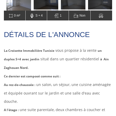
0 m²
S + 4
1
Non
DÉTAILS DE L'ANNONCE
vous propose à la vente
La Croisette Immobilière Tunisie
un
situé dans un quartier résidentiel
duplex S+4
avec
jardin
à Ain
Zaghouan Nord.
Ce dernier est composé comme suit :
un salon, un séjour, une cuisine aménagée
Au rez-de-chaussée :
et équipée ouvrant sur le jardin et une salle d'eau avec
douche.
une suite parentale, deux
chambres à coucher et
A l’étage :