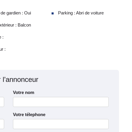
e gardien : Oui
Parking : Abri de voiture
térieur : Balcon
 :
ur :
r l’annonceur
Votre nom
Votre télephone