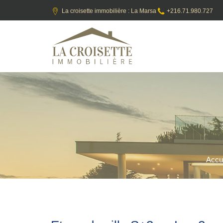
La croisette immobilière : La Marsa
+216.71.980.727
Accue