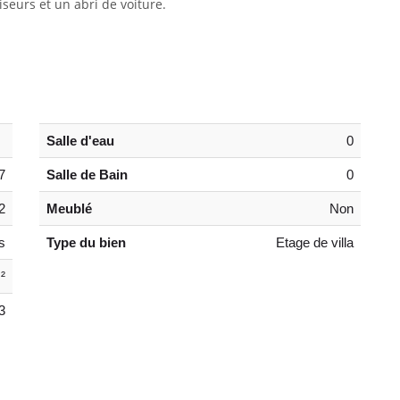
iseurs et un abri de voiture
.
Salle d'eau
0
7
Salle de Bain
0
2
Meublé
Non
s
Type du bien
Etage de villa
²
3