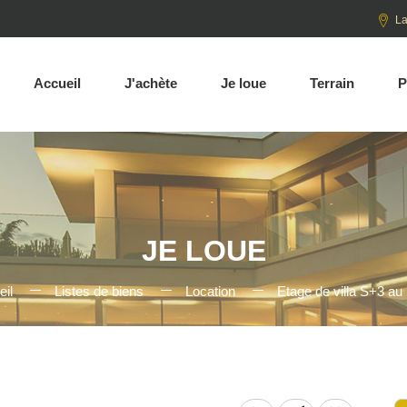
La
Accueil
J'achète
Je loue
Terrain
P
JE LOUE
il
Listes de biens
Location
Etage de villa S+3 au