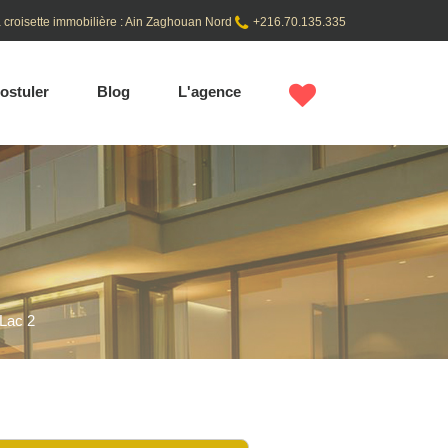
 croisette immobilière : Ain Zaghouan Nord
+216.70.135.335
ostuler
Blog
L'agence
 Lac 2