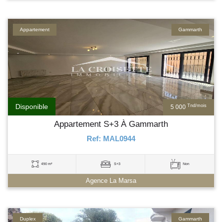
Appartement
Gammarth
Disponible
Tnd/mois
5 000
Appartement S+3 À Gammarth
Ref: MAL0944
490 m²
S+3
Non
Agence La Marsa
Duplex
Gammarth