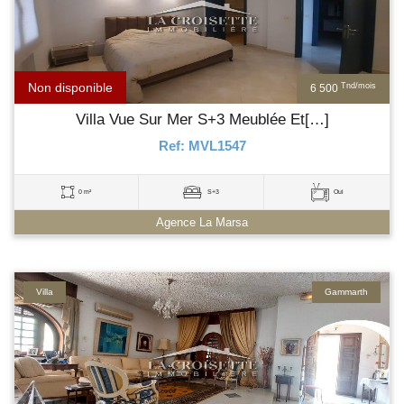
Non disponible
Tnd/mois
6 500
Villa Vue Sur Mer S+3 Meublée Et[…]
Ref: MVL1547
0 m²
S+3
Oui
Agence La Marsa
Villa
Gammarth