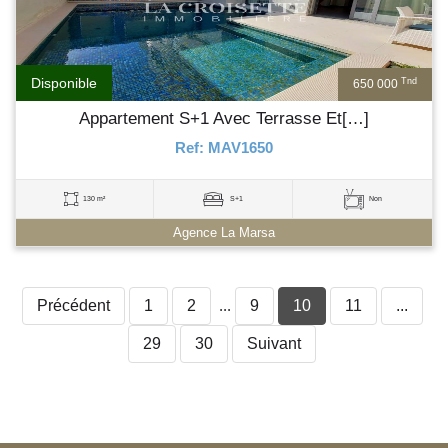
Disponible
Tnd
650 000
Appartement S+1 Avec Terrasse Et[…]
Ref: MAV1650
130 m²
S+1
Non
Agence La Marsa
Précédent
1
2
...
9
10
11
...
29
30
Suivant