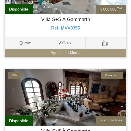
Disponible
Tnd
3 000 000
Villa S+5 À Gammarth
Ref: MVV0355
703 m²
S+5
Agence La Marsa
Villa
Gammarth
Disponible
Tnd/mois
5 500