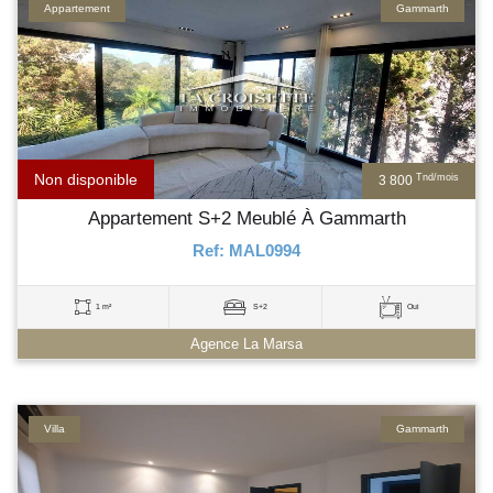
Appartement
Gammarth
Non disponible
Tnd/mois
3 800
Appartement S+2 Meublé À Gammarth
Ref: MAL0994
1 m²
S+2
Oui
Agence La Marsa
Villa
Gammarth