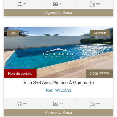
0 m²
S+4
Non
Agence La Marsa
Villa
Gammarth
Non disponible
Tnd/mois
6 000
Villa S+4 Avec Piscine À Gammarth
Ref: MVL1532
0 m²
S+4
Non
Agence La Marsa