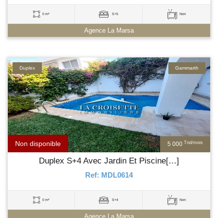
0 m²
S+5
Non
Agence La Marsa
Duplex
Gammarth
Non disponible
Tnd/mois
5 000
Duplex S+4 Avec Jardin Et Piscine[…]
Ref: MDL0614
0 m²
S+4
Non
Agence La Marsa