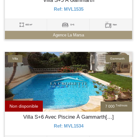
Villa S+5 À Gammarth
Ref: MVL1535
400 m²
S+5
Non
Agence La Marsa
Villa
Gammarth
Non disponible
Tnd/mois
7 000
Villa S+6 Avec Piscine À Gammarth[…]
Ref: MVL1534