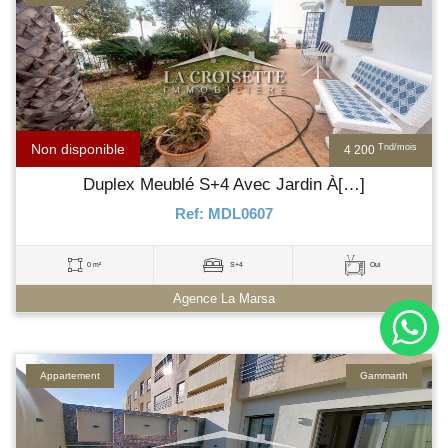
Non disponible
Tnd/mois
4 200
Duplex Meublé S+4 Avec Jardin À[…]
Ref: MDL0607
0 m²
S+4
Oui
Agence La Marsa
Appartement
Gammarth