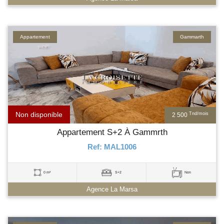
Appartement
Gammarth
Non disponible
Tnd/mois
2 500
Appartement S+2 À Gammrth
Ref: MAL1006
0 m²
S+2
Non
Agence La Marsa