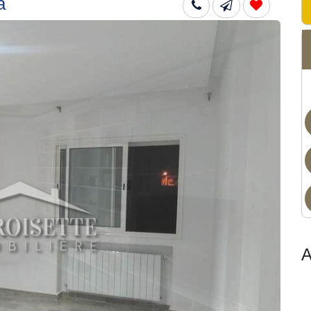
a
Non
A