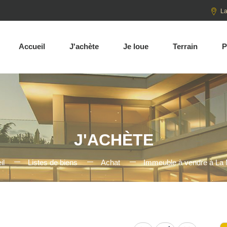
La
Accueil
J'achète
Je loue
Terrain
P
J'ACHÈTE
il
Listes de biens
Achat
Immeuble à vendre à La