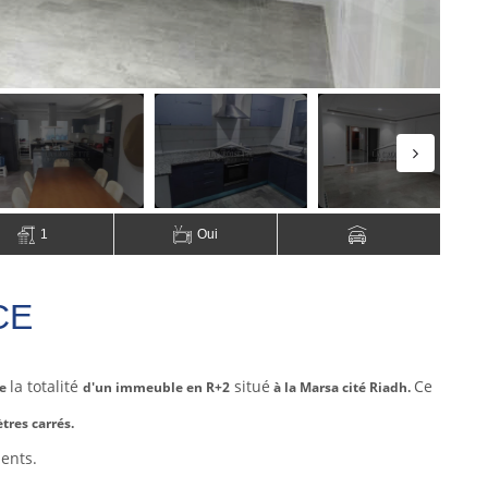
1
Oui
CE
la totalité
situé
Ce
te
d'un immeuble en R+2
à la Marsa cité Riadh.
tres carrés.
ents.