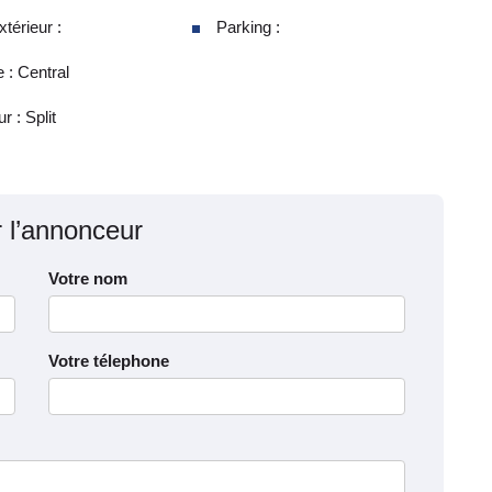
térieur :
Parking :
 : Central
r : Split
r l’annonceur
Votre nom
Votre télephone