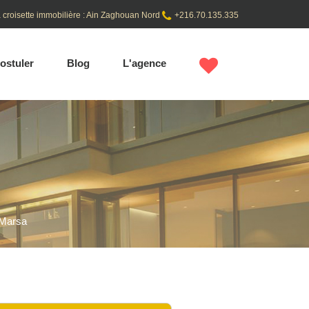
 croisette immobilière : Ain Zaghouan Nord
+216.70.135.335
ostuler
Blog
L'agence
 Marsa