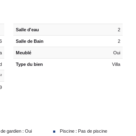
Salle d'eau
2
6
Salle de Bain
2
a
Meublé
Oui
d
Type du bien
Villa
²
9
e gardien : Oui
Piscine : Pas de piscine