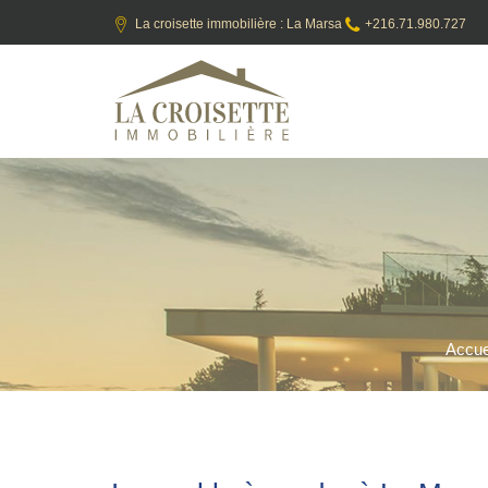
La croisette immobilière : La Marsa
+216.71.980.727
Accue