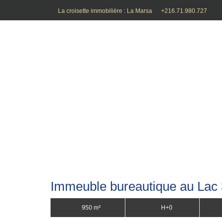
La croisette immobilière : La Marsa
+216.71.980.727
Accu
Immeuble bureautique au Lac 