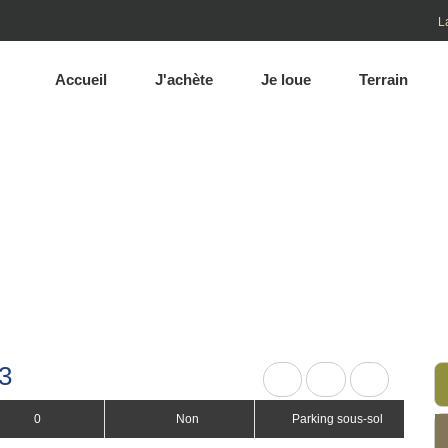
L
Accueil
J'achète
Je loue
Terrain
JE LOUE
eil
Listes de biens
Location
Immeuble bureautique au 
3