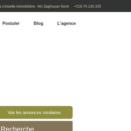
a croisette immobilière : Ain Zaghouan Nord
+216.70.135.335
Postuler
Blog
L'agence
Lac 3