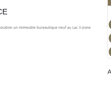
0
Non
Parking sous-sol
CE
 location un immeuble bureautique neuf au Lac 3 (zone
A