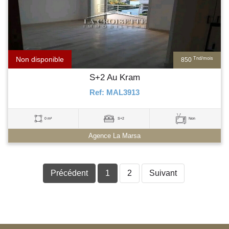
Non disponible
Tnd/mois
850
S+2 Au Kram
Ref: MAL3913
0 m²
S+2
Non
Agence La Marsa
Précédent
1
2
Suivant