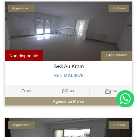
Appartement
Le Kram
Non disponible
Tnd/mois
1 500
S+3 Au Kram
Ref: MAL4078
0 m²
S+3
Non
Agence La Marsa
Appartement
Le Kram