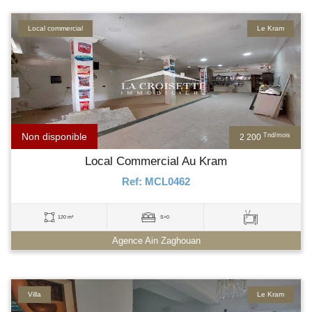
Local commercial
Le Kram
Non disponible
Tnd/mois
2 200
Local Commercial Au Kram
Ref: MCL0462
120 m²
S+0
Agence Ain Zaghouan
Villa
Le Kram