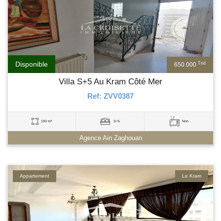
Disponible
Tnd
650 000
Villa S+5 Au Kram Côté Mer
Ref: ZVV0387
190 m²
S+5
Non
Agence Ain Zaghouan
Appartement
Le Kram