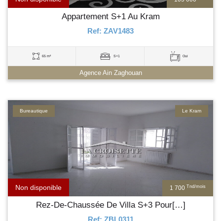
Appartement S+1 Au Kram
Ref: ZAV1483
65 m²
S+1
Oui
Agence Ain Zaghouan
Bureautique
Le Kram
Non disponible
Tnd/mois
1 700
Rez-De-Chaussée De Villa S+3 Pour[…]
Ref: ZBL0311