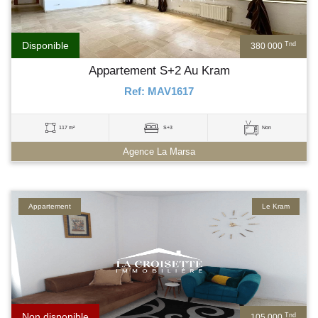
Disponible
Tnd
380 000
Appartement S+2 Au Kram
Ref: MAV1617
117 m²
S+3
Non
Agence La Marsa
Appartement
Le Kram
Non disponible
Tnd
105 000