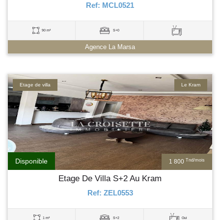
Ref: MCL0521
90 m²
S+0
Agence La Marsa
Etage de villa
Le Kram
Disponible
Tnd/mois
1 800
Etage De Villa S+2 Au Kram
Ref: ZEL0553
1 m²
S+2
Oui