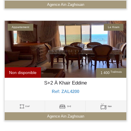
Agence Ain Zaghouan
Appartement
Le Kram
Non disponible
Tnd/mois
1 400
S+2 À Khair Eddine
Ref: ZAL4200
0 m²
S+2
Non
Agence Ain Zaghouan