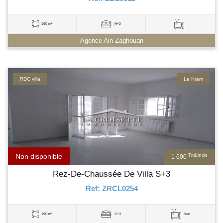
190 m²
H+2
Agence Ain Zaghouan
RDC villa
Le Kram
Non disponible
Tnd/mois
1 600
Rez-De-Chaussée De Villa S+3
Ref: ZRCL0254
190 m²
S+3
Non