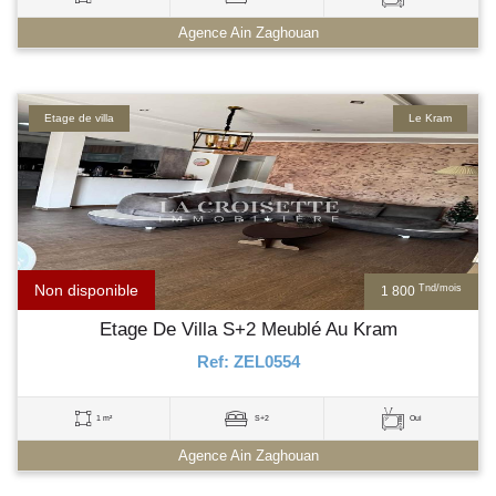
Agence Ain Zaghouan
Etage de villa
Le Kram
Non disponible
Tnd/mois
1 800
Etage De Villa S+2 Meublé Au Kram
Ref: ZEL0554
1 m²
S+2
Oui
Agence Ain Zaghouan