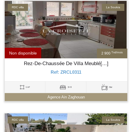
RDC villa
La Soukra
Non disponible
Tnd/mois
2 900
Rez-De-Chaussée De Villa Meublé[…]
Ref: ZRCL0311
1 m²
S+3
Oui
Agence Ain Zaghouan
RDC villa
La Soukra