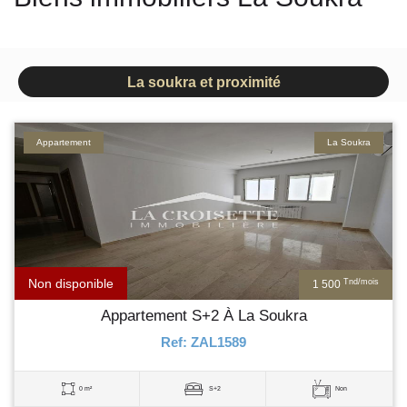
La soukra et proximité
Appartement
La Soukra
Non disponible
Tnd/mois
1 500
Appartement S+2 À La Soukra
Ref: ZAL1589
0 m²
S+2
Non