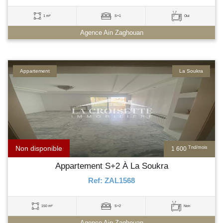
1 m²
S+1
Oui
Agence Ain Zaghouan
Appartement
La Soukra
Non disponible
Tnd/mois
1 600
Appartement S+2 À La Soukra
Ref: ZAL1568
150 m²
S+2
Non
Agence Ain Zaghouan