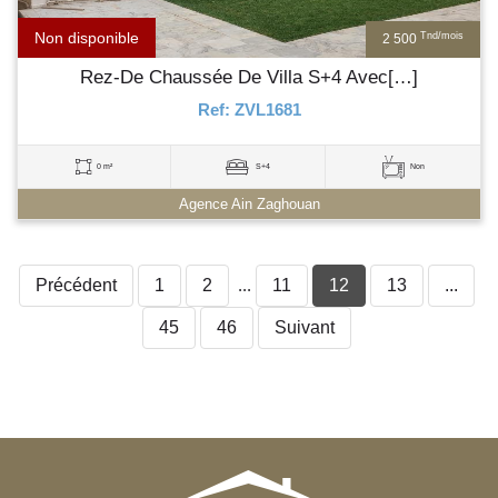
Non disponible
Tnd/mois
2 500
Rez-De Chaussée De Villa S+4 Avec[…]
Ref: ZVL1681
0 m²
S+4
Non
Agence Ain Zaghouan
Précédent
1
2
...
11
12
13
...
45
46
Suivant