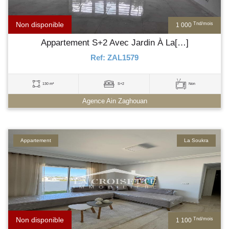
Non disponible
Tnd/mois
1 000
Appartement S+2 Avec Jardin À La[…]
Ref: ZAL1579
130 m²
S+2
Non
Agence Ain Zaghouan
Appartement
La Soukra
Non disponible
Tnd/mois
1 100