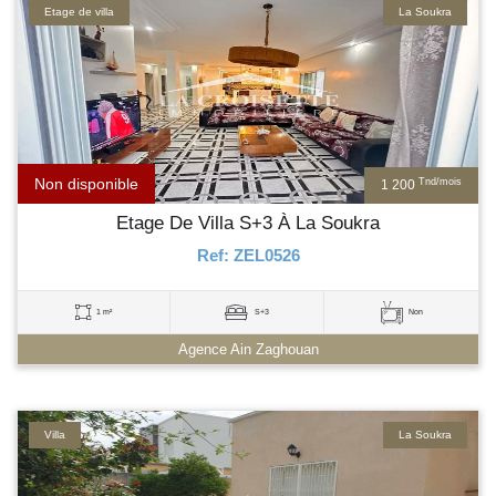
Etage de villa
La Soukra
Non disponible
Tnd/mois
1 200
Etage De Villa S+3 À La Soukra
Ref: ZEL0526
1 m²
S+3
Non
Agence Ain Zaghouan
Villa
La Soukra