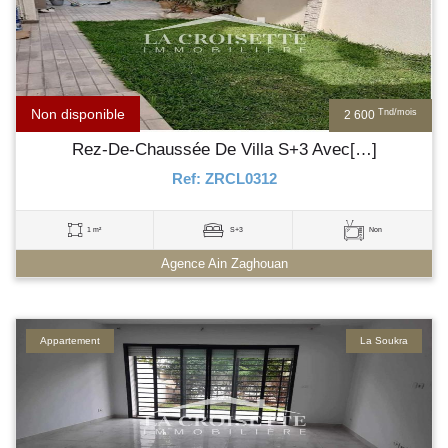
Non disponible
Tnd/mois
2 600
Rez-De-Chaussée De Villa S+3 Avec[…]
Ref: ZRCL0312
1 m²
S+3
Non
Agence Ain Zaghouan
Appartement
La Soukra