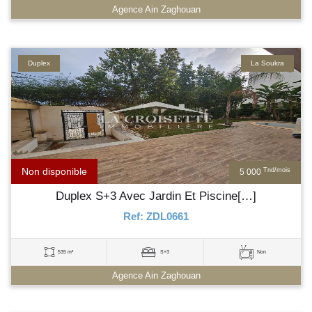
Agence Ain Zaghouan
Duplex
La Soukra
Non disponible
Tnd/mois
5 000
Duplex S+3 Avec Jardin Et Piscine[…]
Ref: ZDL0661
535 m²
S+3
Non
Agence Ain Zaghouan