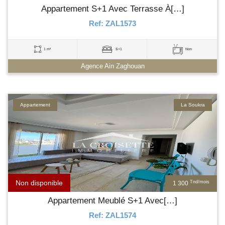
Appartement S+1 Avec Terrasse À[…]
Ref: ZAL1573
1 m²
S+1
Non
Agence Ain Zaghouan
Appartement
La Soukra
Non disponible
Tnd/mois
1 300
Appartement Meublé S+1 Avec[…]
Ref: ZAL1574