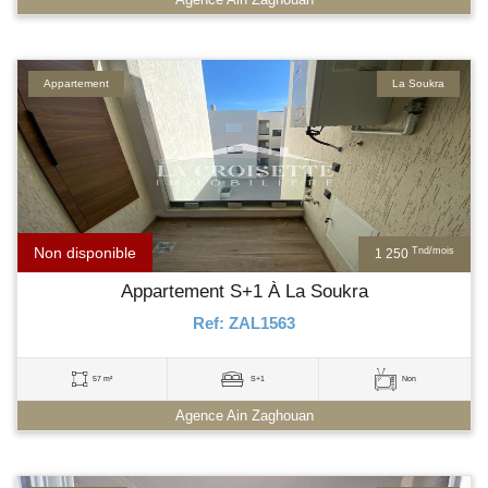
Appartement
La Soukra
Non disponible
Tnd/mois
1 250
Appartement S+1 À La Soukra
Ref: ZAL1563
57 m²
S+1
Non
Agence Ain Zaghouan