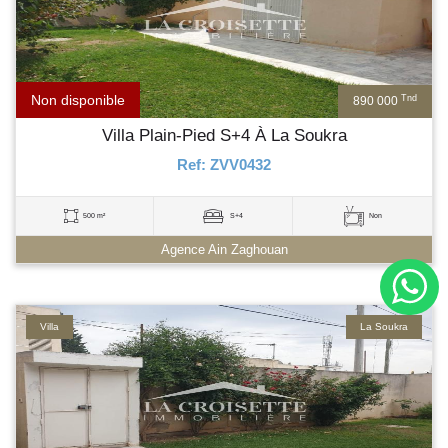
Non disponible
Tnd
890 000
Villa Plain-Pied S+4 À La Soukra
Ref: ZVV0432
500 m²
S+4
Non
Agence Ain Zaghouan
Villa
La Soukra