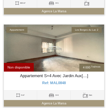
300 m²
H+1
Agence La Marsa
Appartement
Les Berges du Lac 2
Non disponible
Tnd/mois
4 000
Appartement S+4 Avec Jardin Aux[…]
Ref: MAL0848
0 m²
S+4
Non
Agence La Marsa