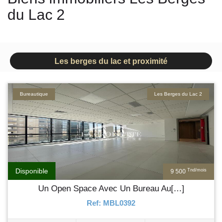
du Lac 2
Les berges du lac et proximité
Bureautique
Les Berges du Lac 2
Disponible
Tnd/mois
9 500
Un Open Space Avec Un Bureau Au[…]
Ref: MBL0392