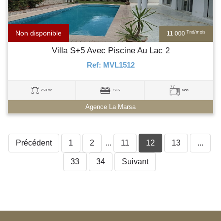
Non disponible
Tnd/mois
11 000
Villa S+5 Avec Piscine Au Lac 2
Ref: MVL1512
250 m²
S+5
Non
Agence La Marsa
Précédent
1
2
...
11
12
13
...
33
34
Suivant