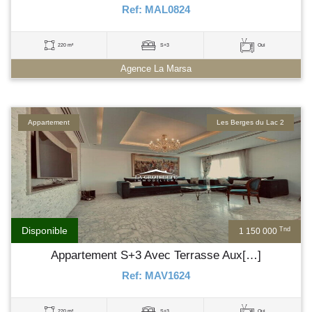
Ref: MAL0824
220 m²
S+3
Oui
Agence La Marsa
Appartement
Les Berges du Lac 2
Disponible
Tnd
1 150 000
Appartement S+3 Avec Terrasse Aux[…]
Ref: MAV1624
220 m²
S+3
Oui