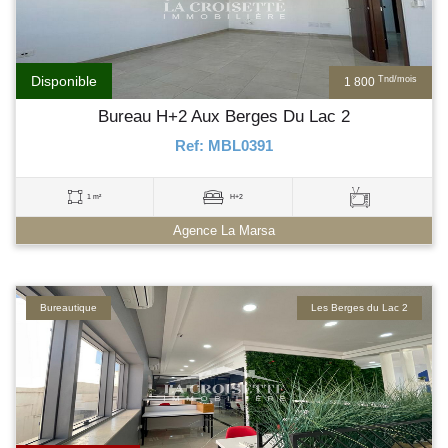
Disponible
Tnd/mois
1 800
Bureau H+2 Aux Berges Du Lac 2
Ref: MBL0391
1 m²
H+2
Agence La Marsa
Bureautique
Les Berges du Lac 2