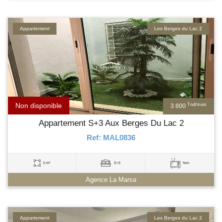
Appartement
Les Berges du Lac 2
Non disponible
Tnd/mois
3 800
Appartement S+3 Aux Berges Du Lac 2
Ref: MAL0836
0 m²
S+3
Non
Agence La Marsa
Appartement
Les Berges du Lac 2