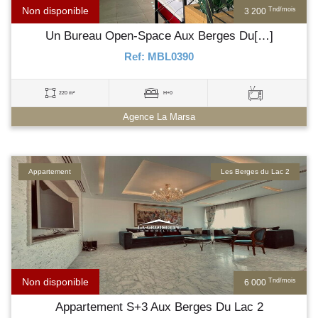
Non disponible
Tnd/mois
3 200
Un Bureau Open-Space Aux Berges Du[…]
Ref: MBL0390
220 m²
H+0
Agence La Marsa
Appartement
Les Berges du Lac 2
Non disponible
Tnd/mois
6 000
Appartement S+3 Aux Berges Du Lac 2