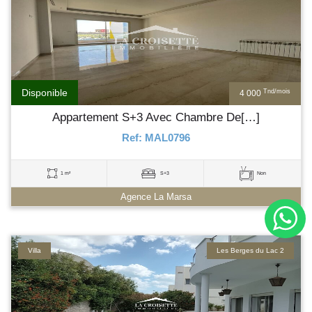
Disponible
Tnd/mois
4 000
Appartement S+3 Avec Chambre De[…]
Ref: MAL0796
1 m²
S+3
Non
Agence La Marsa
Villa
Les Berges du Lac 2