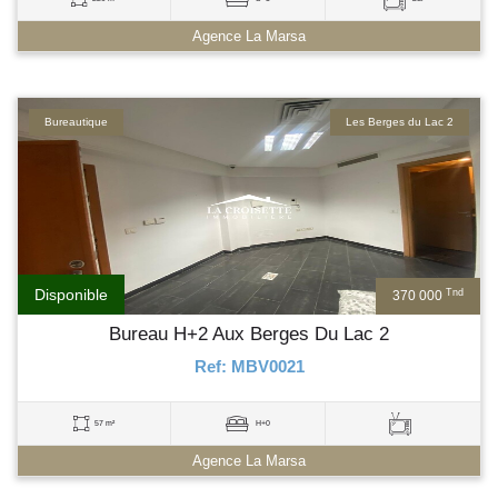
Agence La Marsa
Bureautique
Les Berges du Lac 2
Disponible
Tnd
370 000
Bureau H+2 Aux Berges Du Lac 2
Ref: MBV0021
57 m²
H+0
Agence La Marsa