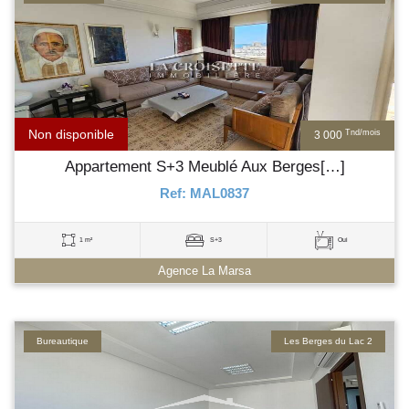
Non disponible
Tnd/mois
3 000
Appartement S+3 Meublé Aux Berges[…]
Ref: MAL0837
1 m²
S+3
Oui
Agence La Marsa
Bureautique
Les Berges du Lac 2