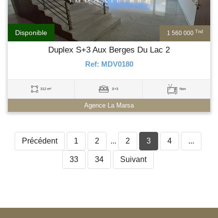
Disponible
Tnd
1 560 000
Duplex S+3 Aux Berges Du Lac 2
Ref: MDV0180
312 m²
S+3
Non
Agence La Marsa
Précédent
1
2
...
2
3
4
...
33
34
Suivant