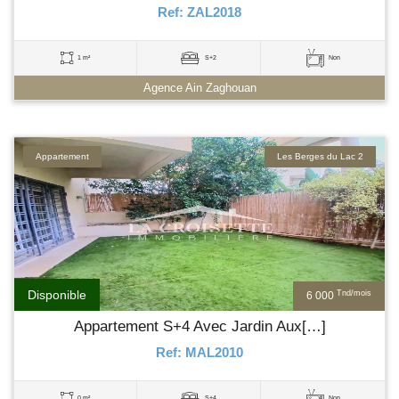
Ref: ZAL2018
1 m²
S+2
Non
Agence Ain Zaghouan
Appartement
Les Berges du Lac 2
Disponible
Tnd/mois
6 000
Appartement S+4 Avec Jardin Aux[…]
Ref: MAL2010
0 m²
S+4
Non