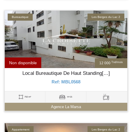
Bureautique
Les Berges du Lac 2
Non disponible
Tnd/mois
12 000
Local Bureautique De Haut Standing[…]
Ref: MBL0568
750 m²
H+15
Agence La Marsa
Appartement
Les Berges du Lac 2