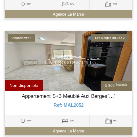
0 m²
S+7
Non
Agence La Marsa
Appartement
Les Berges du Lac 2
Non disponible
Tnd/mois
5 800
Appartement S+3 Meublé Aux Berges[…]
Ref: MAL2052
0 m²
S+3
Oui
Agence La Marsa