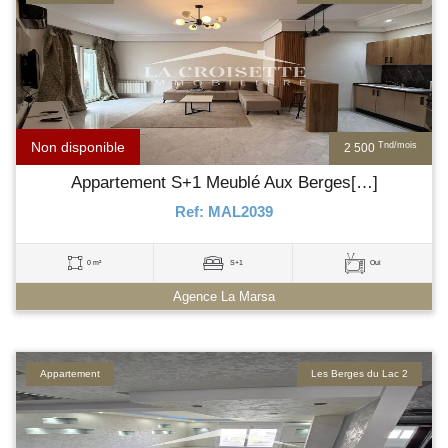
Non disponible
Tnd/mois
2 500
Appartement S+1 Meublé Aux Berges[…]
Ref: MAL2039
0 m²
S+1
Oui
Agence La Marsa
Appartement
Les Berges du Lac 2