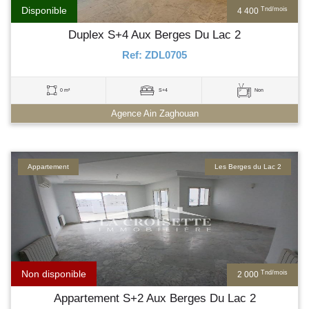
Disponible
Tnd/mois
4 400
Duplex S+4 Aux Berges Du Lac 2
Ref: ZDL0705
0 m²
S+4
Non
Agence Ain Zaghouan
Appartement
Les Berges du Lac 2
Non disponible
Tnd/mois
2 000
Appartement S+2 Aux Berges Du Lac 2