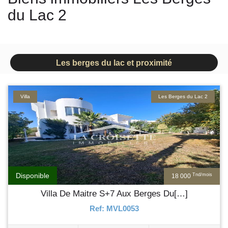
du Lac 2
Les berges du lac et proximité
Villa
Les Berges du Lac 2
Disponible
Tnd/mois
18 000
Villa De Maitre S+7 Aux Berges Du[…]
Ref: MVL0053