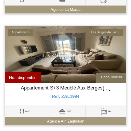
Agence La Marsa
Appartement
Les Berges du Lac 2
Non disponible
Tnd/mois
6 000
Appartement S+3 Meublé Aux Berges[…]
Ref: ZAL1994
0 m²
S+3
Oui
Agence Ain Zaghouan