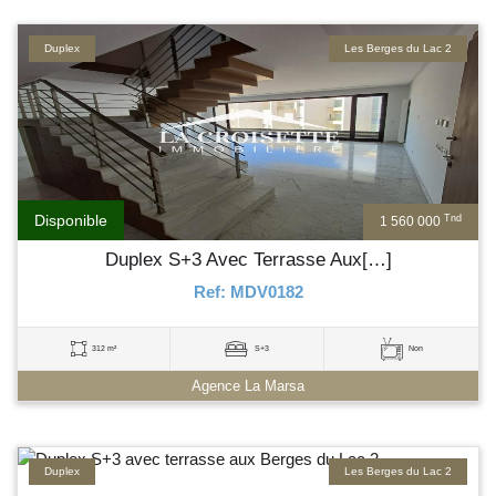
Duplex
Les Berges du Lac 2
Disponible
Tnd
1 560 000
Duplex S+3 Avec Terrasse Aux[…]
Ref: MDV0182
312 m²
S+3
Non
Agence La Marsa
Duplex
Les Berges du Lac 2