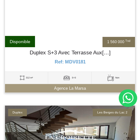
Disponible
Tnd
1 560 000
Duplex S+3 Avec Terrasse Aux[…]
Ref: MDV0181
312 m²
S+3
Non
Agence La Marsa
Duplex
Les Berges du Lac 2