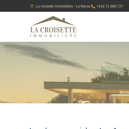
La croisette immobilière : La Marsa
+216.71.980.727
Accu