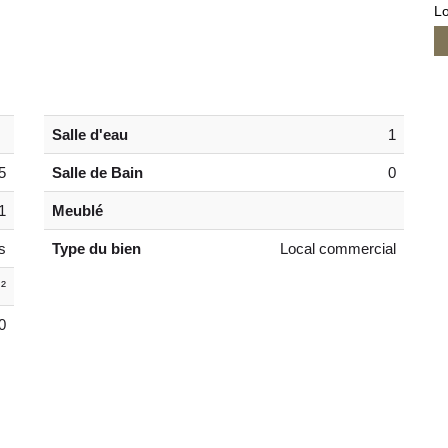
Lo
Salle d'eau
1
5
Salle de Bain
0
1
Meublé
s
Type du bien
Local commercial
²
0