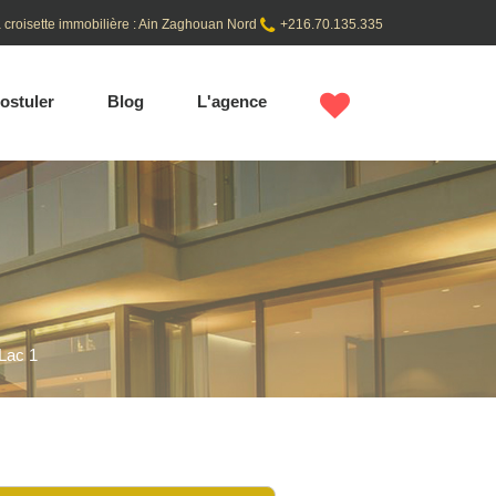
 croisette immobilière : Ain Zaghouan Nord
+216.70.135.335
ostuler
Blog
L'agence
Lac 1