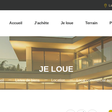
La
Accueil
J'achète
Je loue
Terrain
P
JE LOUE
eil
Listes de biens
Location
Local commercial au 