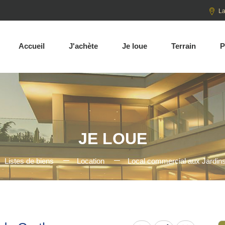
La
Accueil
J'achète
Je loue
Terrain
P
JE LOUE
Listes de biens
Location
Local commercial aux Jardin