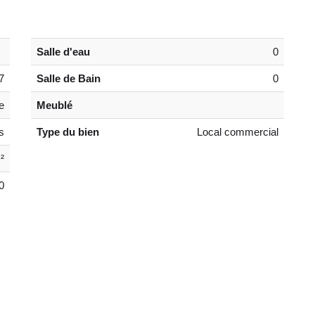
Salle d'eau
0
7
Salle de Bain
0
e
Meublé
s
Type du bien
Local commercial
²
0