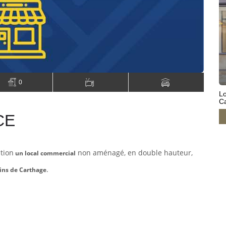
0
L
C
CE
ation
non aménagé, en double hauteur,
un local commercial
.
ins de Carthage