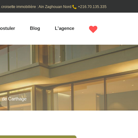
 croisette immobilière : Ain Zaghouan Nord
+216.70.135.335
ostuler
Blog
L'agence
s de Carthage