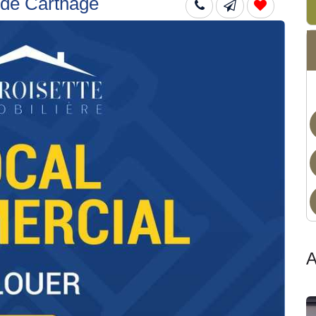
 de Carthage
A