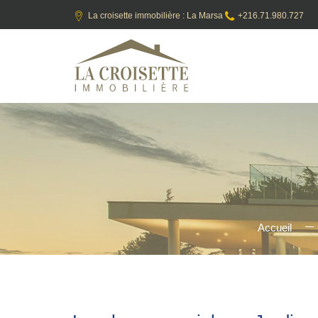
La croisette immobilière : La Marsa
+216.71.980.727
Accueil