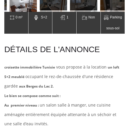
0 m²
S+2
1
Non
Parking
sous-sol
DÉTAILS DE L'ANNONCE
vous propose à la location
croisette immobilière Tunisie
un loft
occupant le rez-de-chaussée d'une résidence
S+2 meublé
gardée
aux Berges du Lac 2.
Le bien se compose comme suit :
un salon salle à manger, une cuisine
Au premier niveau :
aménagée entièrement équipée attenante à un séchoir et
une salle d’eau invités.