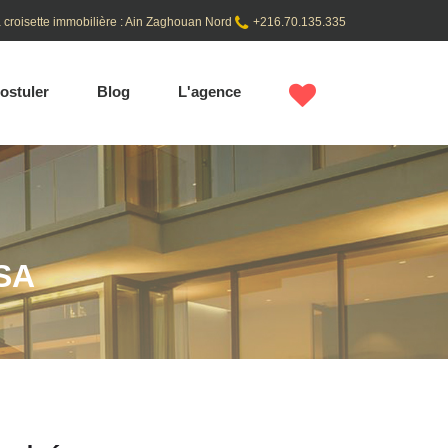
 croisette immobilière : Ain Zaghouan Nord
+216.70.135.335
ostuler
Blog
L'agence
SA