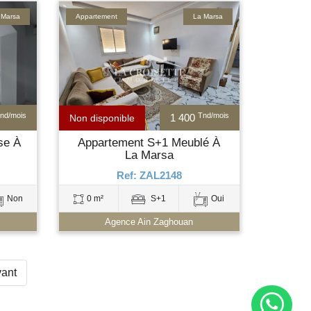
 Marsa
Appartement
La Marsa
nd/mois
Tnd/mois
1 400
Non disponible
se À
Appartement S+1 Meublé À
La Marsa
Ref: ZAL2148
Non
0 m²
S+1
Oui
Agence Ain Zaghouan
vant