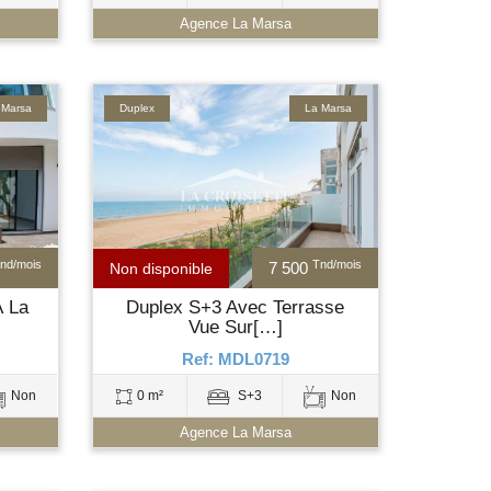
Agence La Marsa
 Marsa
Duplex
La Marsa
nd/mois
Tnd/mois
7 500
Non disponible
À La
Duplex S+3 Avec Terrasse
Vue Sur[…]
Ref: MDL0719
Non
0 m²
S+3
Non
Agence La Marsa