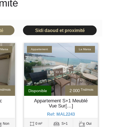
mité
té
Sidi daoud et proximité
 Marsa
Appartement
La Marsa
nd/mois
Tnd/mois
2 000
Disponible
c
Appartement S+1 Meublé
Vue Sur[…]
Ref: MAL2243
Non
0 m²
S+1
Oui