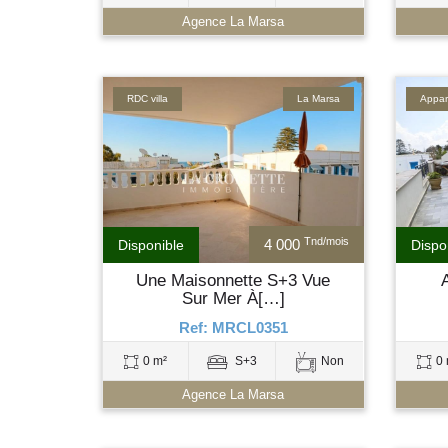
Agence La Marsa
RDC villa
La Marsa
Appar
Tnd/mois
4 000
Disponible
Dispo
Une Maisonnette S+3 Vue
Sur Mer À[…]
Ref: MRCL0351
0 m²
S+3
Non
0 
Agence La Marsa