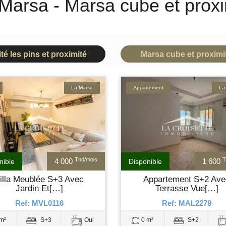
 Marsa - Marsa cube et proxi
ité les pins et proximité
Marsa cube et proximi
La Marsa
Appartement
La
Tnd/mois
T
4 000
1 600
nible
Disponible
illa Meublée S+3 Avec
Appartement S+2 Ave
Jardin Et[…]
Terrasse Vue[…]
Ref: MVL0116
Ref: MAL2279
m²
S+3
Oui
0 m²
S+2