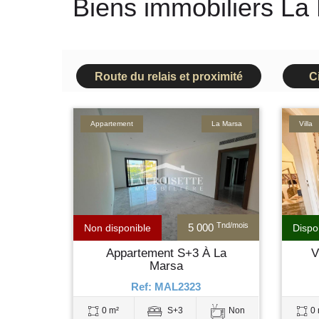
Biens immobiliers La
Route du relais et proximité
C
Appartement
La Marsa
Villa
Tnd/mois
5 000
Non disponible
Dispo
Appartement S+3 À La
V
Marsa
Ref: MAL2323
0 m²
S+3
Non
0 