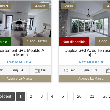
tement
La Marsa
Duplex
La
Tnd/mois
T
2 500
3 000
nible
Non disponible
partement S+1 Meublé À
Duplex S+3 Avec Terras
La Marsa
La[…]
Ref: MAL2154
Ref: MDL0718
m²
S+1
Oui
0 m²
S+3
Agence La Marsa
Agence La Marsa
cédent
1
2
3
4
5
...
20
21
Sui