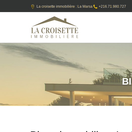
La croisette immobilière : La Marsa
+216.71.980.727
B