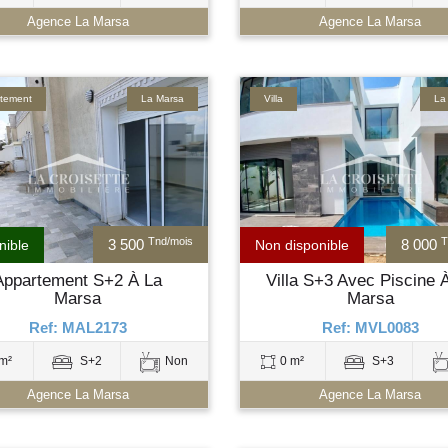
Agence La Marsa
Agence La Marsa
tement
La Marsa
Villa
La
Tnd/mois
T
3 500
8 000
nible
Non disponible
Appartement S+2 À La
Villa S+3 Avec Piscine 
Marsa
Marsa
Ref: MAL2173
Ref: MVL0083
m²
S+2
Non
0 m²
S+3
Agence La Marsa
Agence La Marsa