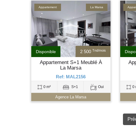
Appartement
La Marsa
Appar
Tnd/mois
2 500
Disponible
Dispo
Appartement S+1 Meublé À
Ap
La Marsa
Ref: MAL2156
0 m²
S+1
Oui
0 
Agence La Marsa
Pré