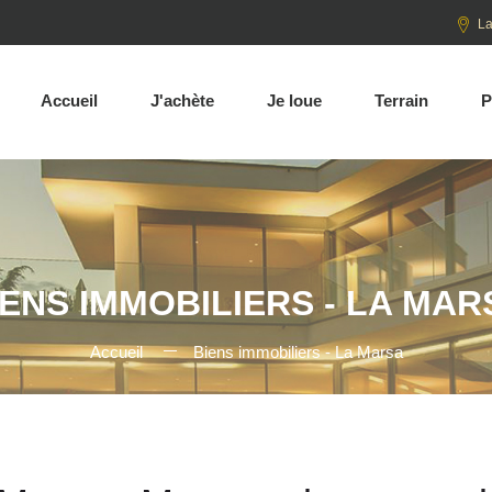
La
Accueil
J'achète
Je loue
Terrain
P
IENS IMMOBILIERS - LA MAR
Accueil
Biens immobiliers - La Marsa