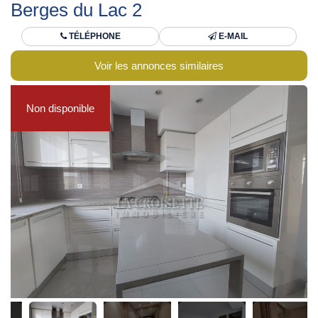
Berges du Lac 2
TÉLÉPHONE
E-MAIL
Voir les annonces similaires
Non disponible
Non disponible