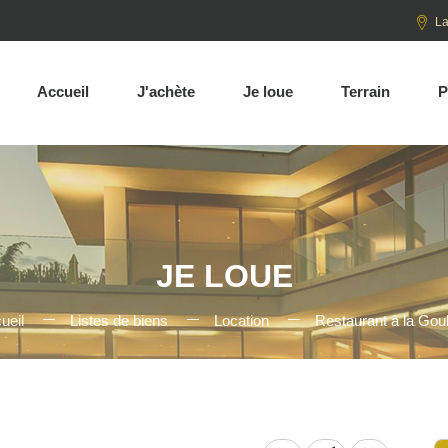
La
Accueil
J'achète
Je loue
Terrain
P
JE LOUE
ueil
Listes de biens
Location
Restaurant à la Goul