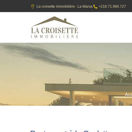
La croisette immobilière : La Marsa
+216.71.980.727
Acc