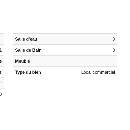
Salle d'eau
0
1
Salle de Bain
0
e
Meublé
s
Type du bien
Local commercial
²
0