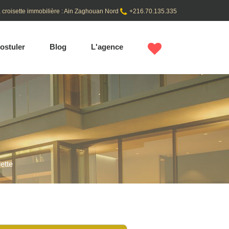
 croisette immobilière : Ain Zaghouan Nord
+216.70.135.335
ostuler
Blog
L'agence
ette