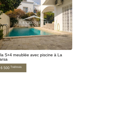
lla S+4 meublée avec piscine à La
arsa
Tnd/mois
6 500