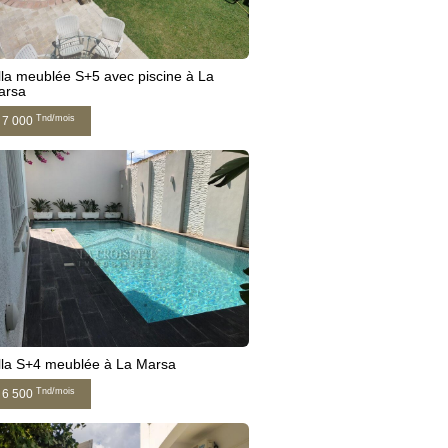
lla meublée S+5 avec piscine à La
arsa
Tnd/mois
7 000
lla S+4 meublée à La Marsa
Tnd/mois
6 500