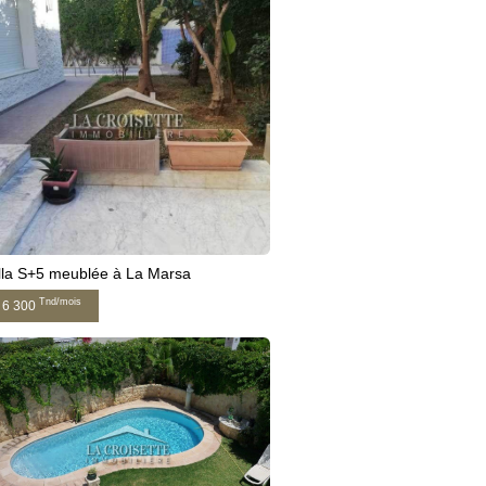
lla S+5 meublée à La Marsa
Tnd/mois
6 300