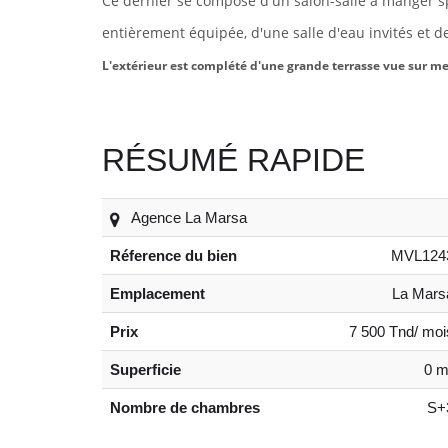
Ce dernier se compose d'un salon-salle à manger 
entièrement équipée, d'une salle d'eau invités
et de
L'extérieur est complété d'une grande terrasse vue sur me
RÉSUMÉ RAPIDE
Agence La Marsa
Réference du bien
MVL124
Emplacement
La Mars
Prix
7 500 Tnd/ moi
Superficie
0 m
Nombre de chambres
S+