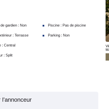
de gardien : Non
Piscine : Pas de piscine
térieur : Terrasse
Parking : Non
 : Central
Vi
M
r : Split
r l’annonceur