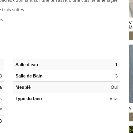
spacieux donnant sur une terrasse, d'une cuisine aménagée
 trois suites.
r.
Vi
M
Salle d'eau
1
3
Salle de Bain
3
a
Meublé
Oui
s
Type du bien
Villa
Vi
²
3