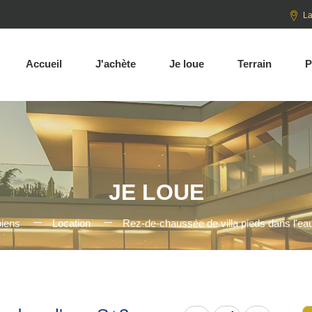
La
Accueil
J'achète
Je loue
Terrain
P
JE LOUE
biens
Location
Rez-de-chaussée de villa pieds dans l'e