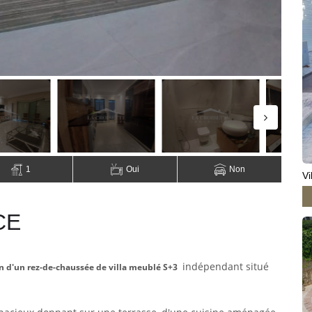
1
Oui
Non
Vi
CE
indépendant
situé
on d'un rez-de-chaussée de villa meublé S+3