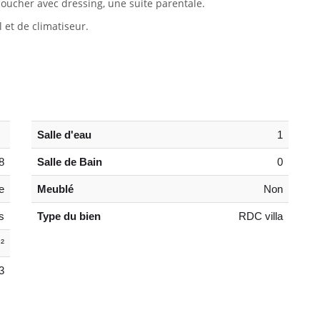
ucher avec dressing, une suite parentale.
 et de climatiseur.
Salle d'eau
1
8
Salle de Bain
0
e
Meublé
Non
s
Type du bien
RDC villa
²
3