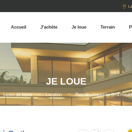
La
Accueil
J'achète
Je loue
Terrain
P
JE LOUE
Listes de biens
Location
Rez-de-chaussée S+3 meubl