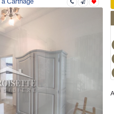
 à Carthage
Non
A