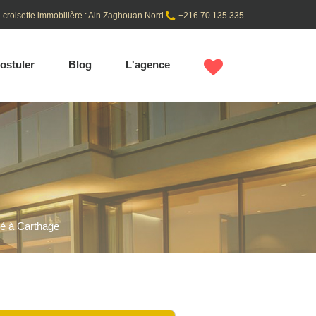
 croisette immobilière : Ain Zaghouan Nord
+216.70.135.335
ostuler
Blog
L'agence
é à Carthage