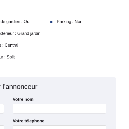
e gardien : Oui
Parking : Non
térieur : Grand jardin
 : Central
r : Split
r l’annonceur
Votre nom
Votre télephone