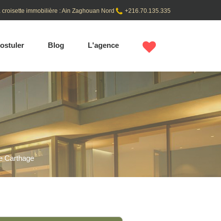
 croisette immobilière : Ain Zaghouan Nord
+216.70.135.335
ostuler
Blog
L'agence
e Carthage