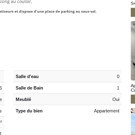
sing au couloir.
S+
tiseurs et dispose d'une place de parking au sous-sol.
Salle d'eau
0
Ap
6
Salle de Bain
1
C
e
Meublé
Oui
s
Type du bien
Appartement
²
1