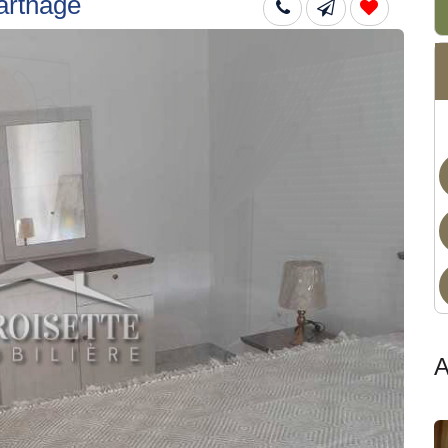
arthage
Non
A