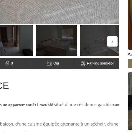
S+
0
Oui
Parking sous-sol
CE
situé d'
une résidence gardée
tion un appartement S+1 meublé
aux
alcon, d'une cuisine équipée attenante à un séchoir, d'une