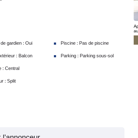
Ap
au
e gardien : Oui
Piscine : Pas de piscine
térieur : Balcon
Parking : Parking sous-sol
 : Central
r : Split
r l’annonceur