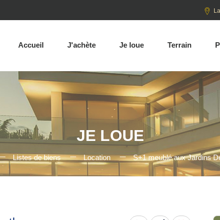
La
Accueil
J'achète
Je loue
Terrain
P
JE LOUE
Listes de biens
Location
S+1 meublé aux Jardins D