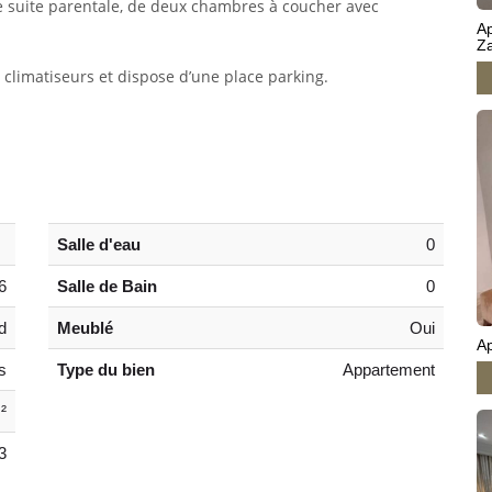
ne suite parentale, de deux chambres à coucher avec
A
Z
 climatiseurs et dispose d’une place parking.
Salle d'eau
0
6
Salle de Bain
0
d
Meublé
Oui
A
s
Type du bien
Appartement
²
3