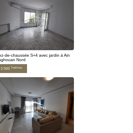
z-de-chaussée S+4 avec jardin à Ain
aghouan Nord
Tnd/mois
3 500