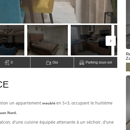
Re
Z
0
Oui
Parking sous-sol
CE
ation un appartement
en S+3, occupant le huitième
meublé
uan Nord.
lcon, d'une cuisine équipée attenante à un séchoir, d'une