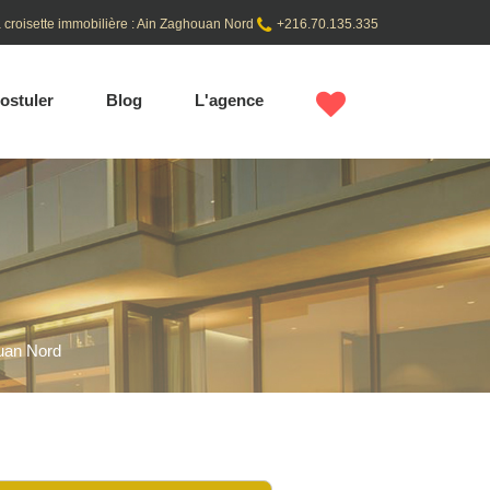
 croisette immobilière : Ain Zaghouan Nord
+216.70.135.335
ostuler
Blog
L'agence
uan Nord