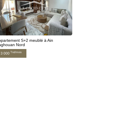
ppartement S+2 meublé à Ain
aghouan Nord
Tnd/mois
3 000