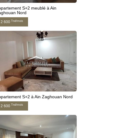
ppartement S+2 meublé à Ain
aghouan Nord
Tnd/mois
2 600
ppartement S+2 à Ain Zaghouan Nord
Tnd/mois
2 600