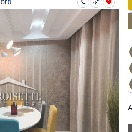
Nord
Dis
A