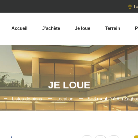
La
Accueil
J'achète
Je loue
Terrain
P
JE LOUE
Listes de biens
Location
S+3 meublé à Ain Zagho