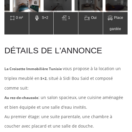
0 m²
S+2
1
Oui
Place
gardée
DÉTAILS DE L'ANNONCE
vous propose à la location un
La Croisette Immobilière Tunisie
triplex meublé en
, situé à Sidi Bou Said et composé
S+2
comme suit:
: un salon spacieux, une cuisine aménagée
Au rez-de-chaussée
et bien équipée et une salle d'eau invités.
Au premier étage: une suite parentale,
une chambre à
coucher avec placard
et une salle de douche.