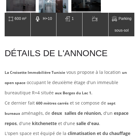
600 m²
H+10
1
Parking
sous-sol
DÉTAILS DE L'ANNONCE
vous propose à la location
La Croisette Immobilière Tunisie
un
occupant le deuxième étage d'un immeuble
open space
bureautique R+4 située
aux Berges du Lac 1.
Ce dernier fait
et se compose de
600 mètres carrés
sept
aménagés,
de
deux salles de
réunion,
d'un
espace
bureaux
repos
, d'une
kitchenette
et d'une
salle d'eau
.
L'open space est équipé de la
climatisation et du chauffage