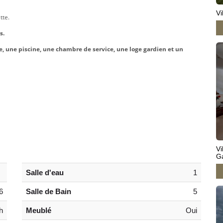
Vi
tte.
s.
e, une piscine, une chambre de service, une loge gardien et un
Vi
G
Salle d'eau
1
6
Salle de Bain
5
h
Meublé
Oui