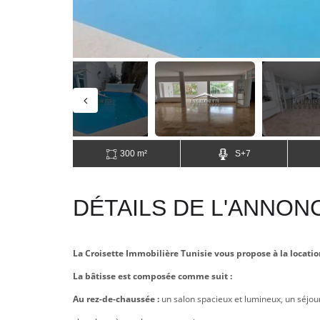
300 m²
S+7
DÉTAILS DE L'ANNON
La Croisette Immobilière Tunisie vous propose à la locatio
La bâtisse est composée comme suit :
Au rez-de-chaussée :
un salon spacieux et lumineux, un séjo