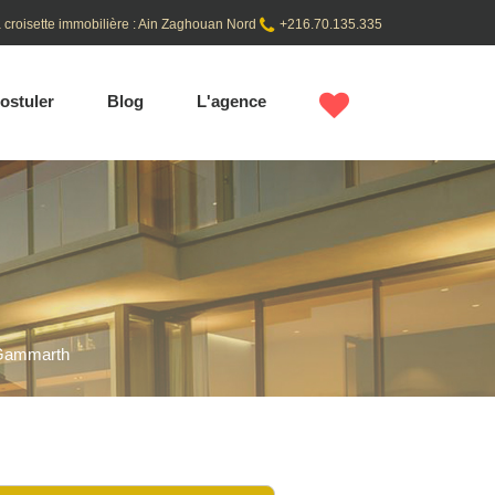
 croisette immobilière : Ain Zaghouan Nord
+216.70.135.335
ostuler
Blog
L'agence
 Gammarth