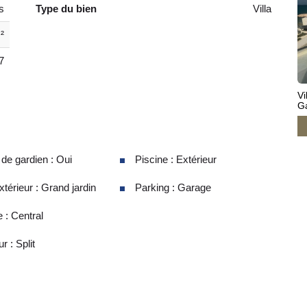
s
Type du bien
Villa
²
7
Vi
G
e gardien : Oui
Piscine : Extérieur
térieur : Grand jardin
Parking : Garage
 : Central
r : Split