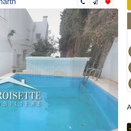
marth
Non
A