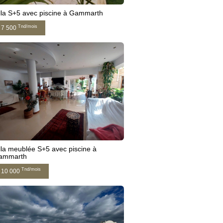
lla S+5 avec piscine à Gammarth
Tnd/mois
7 500
lla meublée S+5 avec piscine à
ammarth
Tnd/mois
10 000