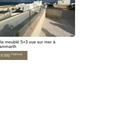
lla meublé S+3 vue sur mer à
ammarth
Tnd/mois
9 500