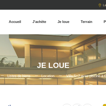
La
Accueil
J'achète
Je loue
Terrain
P
JE LOUE
Listes de biens
Location
Villa S+7 avec piscine à