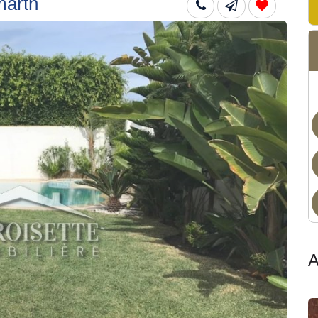
marth
Dis
A