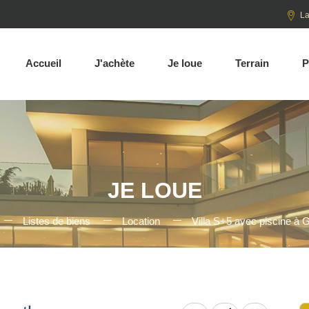
La
Accueil
J'achète
Je loue
Terrain
P
JE LOUE
Listes de biens
Location
Villa S+5 avec piscine à