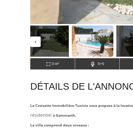
0 m²
S+5
DÉTAILS DE L'ANNON
La Croisette Immobilière Tunisie vous propose à la locatio
résidentiel
à Gammarth.
La villa comprend deux niveaux :