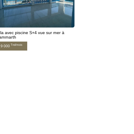
lla avec piscine S+4 vue sur mer à
ammarth
Tnd/mois
9 000