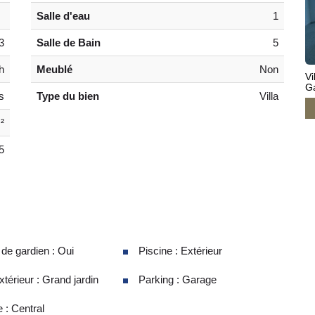
Salle d'eau
1
3
Salle de Bain
5
h
Meublé
Non
Vi
G
s
Type du bien
Villa
²
5
e gardien : Oui
Piscine : Extérieur
térieur : Grand jardin
Parking : Garage
 : Central