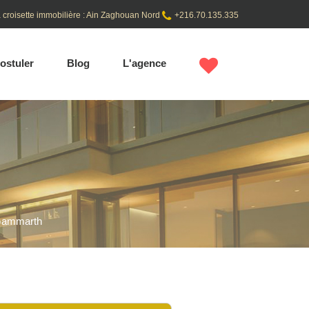
 croisette immobilière : Ain Zaghouan Nord
+216.70.135.335
ostuler
Blog
L'agence
 Gammarth