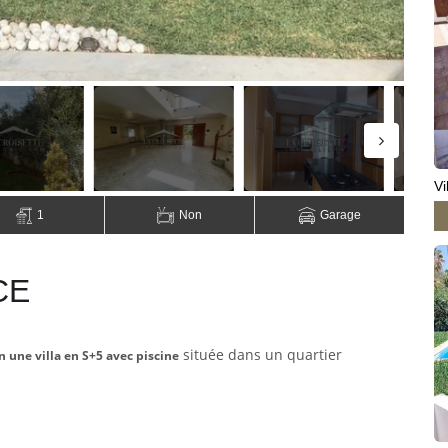
Vi
1
Non
Garage
CE
située dans un quartier
n une villa en S+5 avec piscine