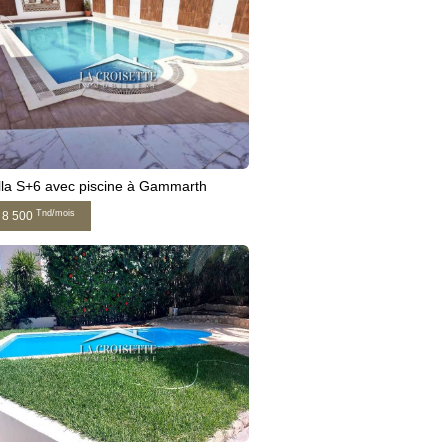
lla S+6 avec piscine à Gammarth
Tnd/mois
8 500