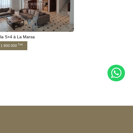
lla S+4 à La Marsa
Tnd
1 800 000