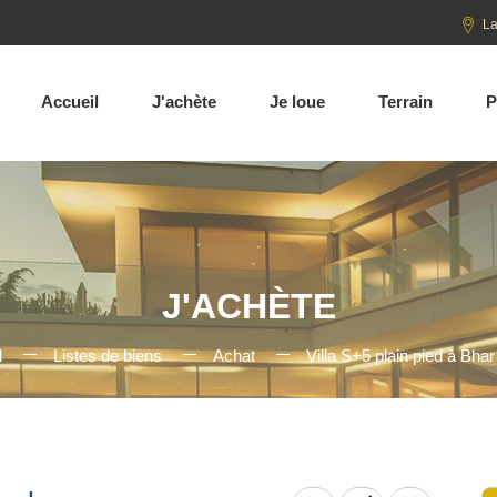
La
Accueil
J'achète
Je loue
Terrain
P
J'ACHÈTE
l
Listes de biens
Achat
Villa S+5 plain pied à Bha