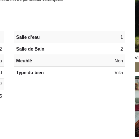
Salle d'eau
1
2
Salle de Bain
2
Vi
a
Meublé
Non
d
Type du bien
Villa
²
5