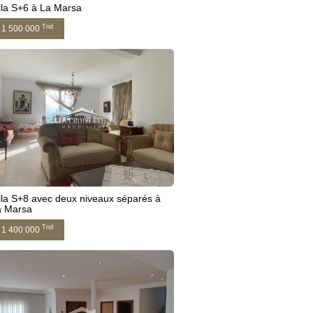
lla S+6 à La Marsa
Tnd
1 500 000
lla S+8 avec deux niveaux séparés à
a Marsa
Tnd
1 400 000