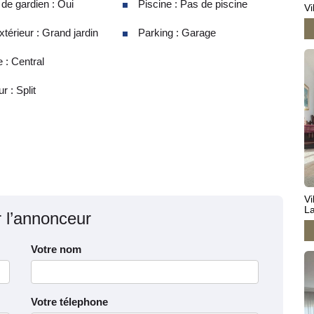
e gardien : Oui
Piscine : Pas de piscine
Vi
térieur : Grand jardin
Parking : Garage
 : Central
r : Split
Vi
L
r l’annonceur
Votre nom
Votre télephone