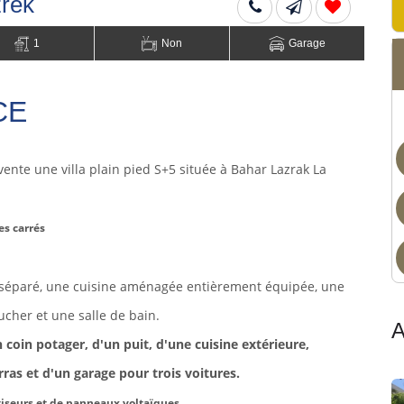
zrek
1
Non
Garage
CE
vente une villa plain pied S+5 située à Bahar Lazrak La
es carrés
r séparé, une cuisine aménagée entièrement équipée, une
ucher et une salle de bain.
A
 coin potager, d'un puit, d'une cuisine extérieure,
rras et d'un garage pour trois voitures.
tiseurs et de panneaux voltaïques.