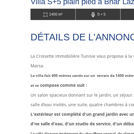
Villa S+5 plain pied à Bhar La
1400 m²
S + 5
DÉTAILS DE L'ANNON
La Croisette immobilière Tunisie vous propose à la 
Marsa.
La villa fait 400 mètres carrés sur un terrain de 1400 mètr
compose comme suit :
et se
Un salon spacieux donnant sur le jardin, un séjou
salle d’eau invités, une suite, quatre chambres à co
L'extérieur est complété d'un grand jardin avec un
d'ne salle d'eau, d'un studio de service, d'un déba
La villa dispose également du chauffage central, de clima