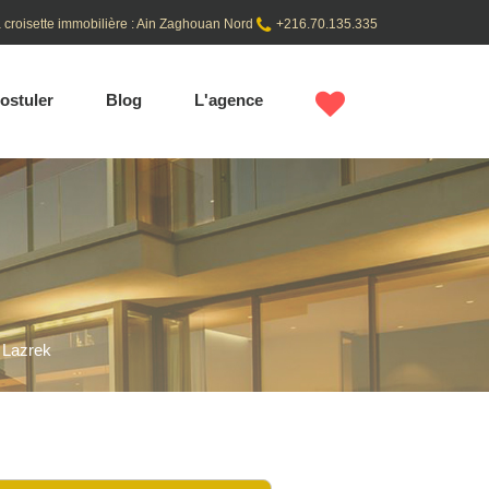
 croisette immobilière : Ain Zaghouan Nord
+216.70.135.335
ostuler
Blog
L'agence
r Lazrek