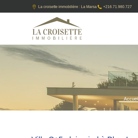
La croisette immobilière : La Marsa
+216.71.980.727
Accuei