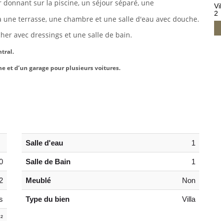
 donnant sur la piscine, un séjour séparé, une
Vi
2
une terrasse, une chambre et une salle d'eau avec
douche.
her avec dressings et une salle de bain.
tral.
ne et d’un garage pour plusieurs voitures.
Salle d'eau
1
0
Salle de Bain
1
2
Meublé
Non
s
Type du bien
Villa
²