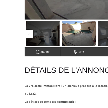
350 m²
S+5
DÉTAILS DE L'ANNON
La Croisette Immobilière Tunisie vous propose à la locatio
du Lac2.
La bâtisse se compose comme suit :