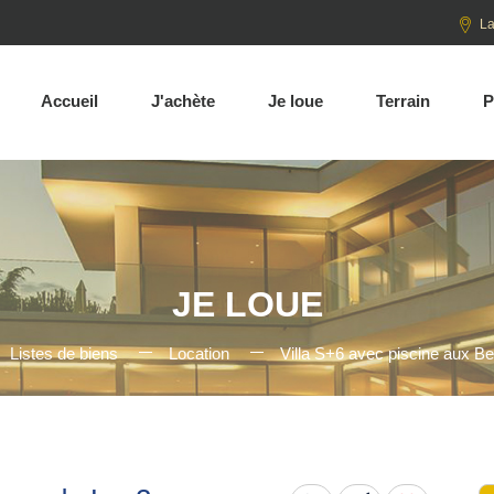
La
Accueil
J'achète
Je loue
Terrain
P
JE LOUE
Listes de biens
Location
Villa S+6 avec piscine aux B