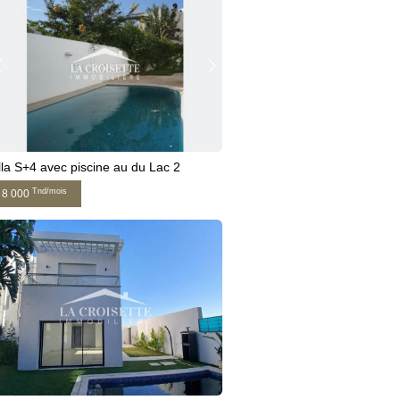
lla S+4 avec piscine au du Lac 2
Tnd/mois
8 000