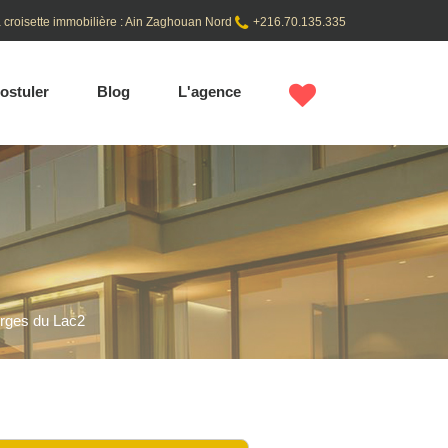
 croisette immobilière : Ain Zaghouan Nord
+216.70.135.335
ostuler
Blog
L'agence
erges du Lac2