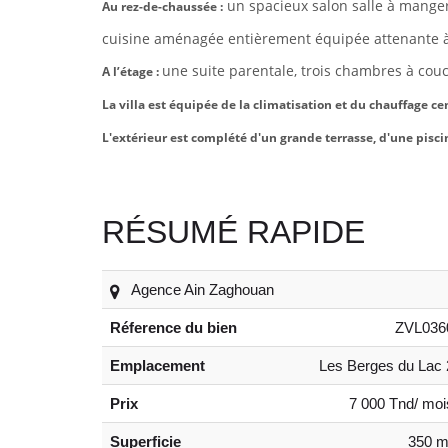
un spacieux
salon salle à manger
Au rez-de-chaussée :
cuisine aménagée entièrement équipée attenante à 
une suite parentale, trois chambres à couc
A l’étage :
La villa est équipée de la climatisation et du chauffage cen
L'extérieur est complété d'un grande terrasse, d'une pisci
RÉSUMÉ RAPIDE
Agence Ain Zaghouan
Réference du bien
ZVL036
Emplacement
Les Berges du Lac 
Prix
7 000 Tnd/ moi
Superficie
350 m