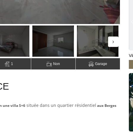
Vi
1
Non
Garage
CE
située dans un quartier résidentiel
n une villa S+6
aux Berges