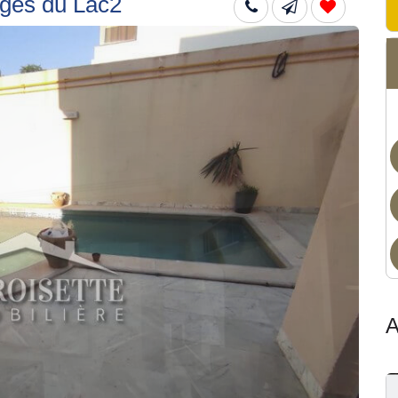
rges du Lac2
Dis
A