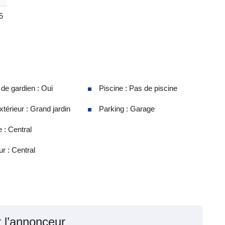
5
e gardien : Oui
Piscine : Pas de piscine
térieur : Grand jardin
Parking : Garage
 : Central
ur : Central
r l’annonceur