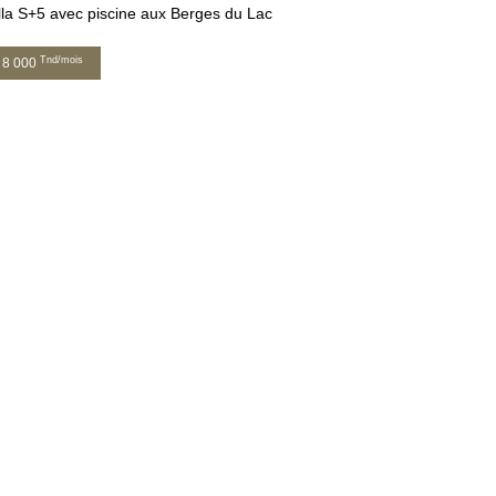
lla S+5 avec piscine aux Berges du Lac
Tnd/mois
8 000