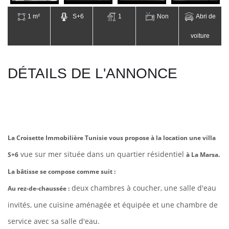
1 m²
S+6
1
Non
Abri de
voiture
DÉTAILS DE L'ANNONCE
La Croisette Immobilière Tunisie vous propose à la location une villa
vue sur mer
située dans un quartier résidentiel
S+6
à La Marsa.
La bâtisse se compose comme suit :
deux chambres à coucher, une salle d'eau
Au rez-de-chaussée :
invités, une cuisine aménagée et équipée et une chambre de
service avec sa salle d'eau.