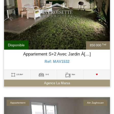
Disponible
Tnd
850 000
Appartement S+2 Avec Jardin À[…]
Ref: MAV1532
115.8m²
S+2
Non
Agence La Marsa
Appartement
Ain Zaghouan