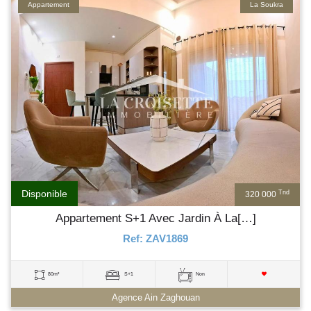
Appartement
La Soukra
Disponible
Tnd
320 000
Appartement S+1 Avec Jardin À La[…]
Ref: ZAV1869
80m²
S+1
Non
Agence Ain Zaghouan