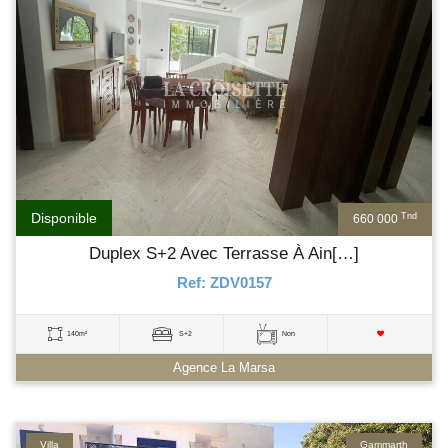
Disponible
Tnd
660 000
Duplex S+2 Avec Terrasse À Ain[…]
Ref: ZDV0157
140m²
S+2
Non
Agence La Marsa
Villa
Gammarth