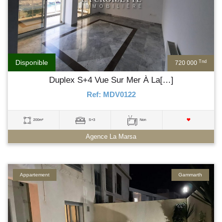
Disponible
Tnd
720 000
Duplex S+4 Vue Sur Mer À La[…]
Ref: MDV0122
200m²
S+3
Non
Agence La Marsa
Appartement
Gammarth