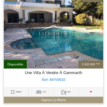
Disponible
Tnd
5 500 000
Une Villa À Vendre À Gammarth
Ref: MVV0010
1900m²
S+6
Non
Agence La Marsa