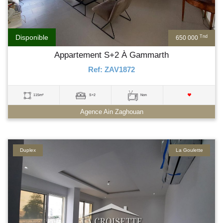
Disponible
Tnd
650 000
Appartement S+2 À Gammarth
Ref: ZAV1872
115m²
S+2
Non
Agence Ain Zaghouan
Duplex
La Goulette