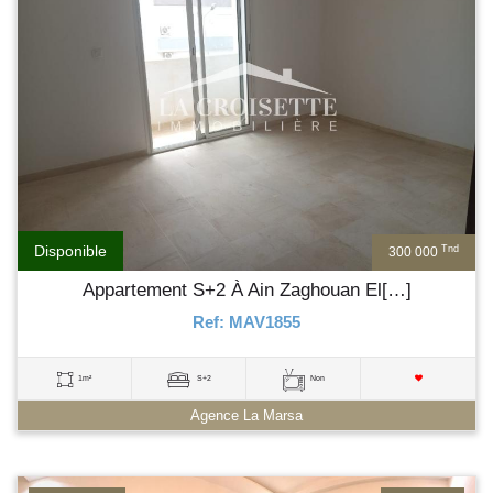
Disponible
Tnd
300 000
Appartement S+2 À Ain Zaghouan El[…]
Ref: MAV1855
1m²
S+2
Non
Agence La Marsa