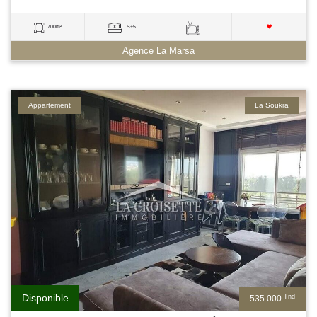
700m²
S+5
Agence La Marsa
Appartement
La Soukra
Disponible
Tnd
535 000