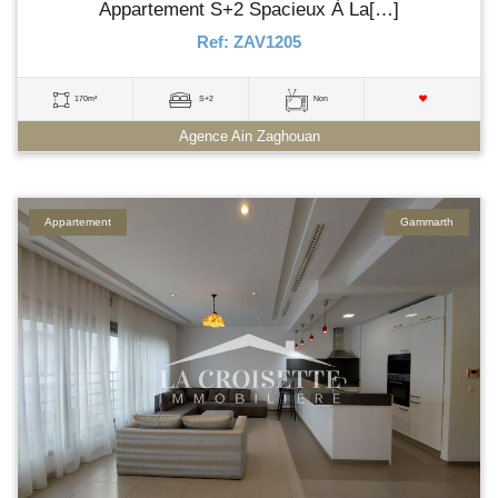
Appartement S+2 Spacieux À La[…]
Ref: ZAV1205
170m²
S+2
Non
Agence Ain Zaghouan
Appartement
Gammarth