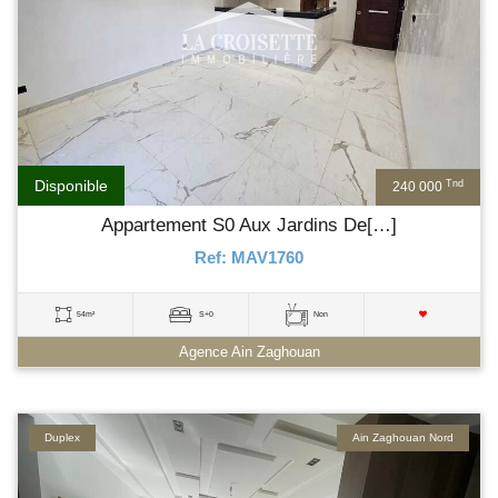
Disponible
Tnd
240 000
Appartement S0 Aux Jardins De[…]
Ref: MAV1760
54m²
S+0
Non
Agence Ain Zaghouan
Duplex
Ain Zaghouan Nord