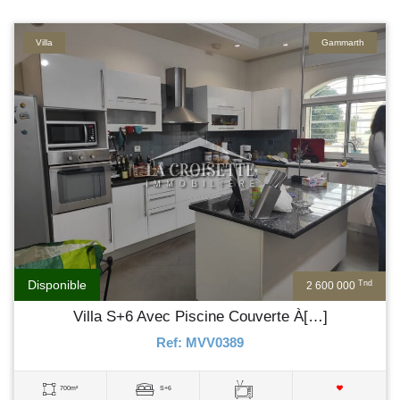
Villa
Gammarth
Disponible
Tnd
2 600 000
Villa S+6 Avec Piscine Couverte À[…]
Ref: MVV0389
700m²
S+6