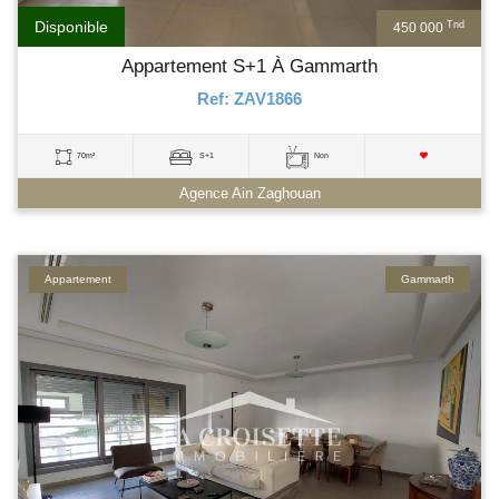
Disponible
Tnd
450 000
Appartement S+1 À Gammarth
Ref: ZAV1866
70m²
S+1
Non
Agence Ain Zaghouan
Appartement
Gammarth