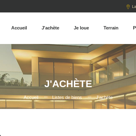
La
Accueil
J'achète
Je loue
Terrain
P
J'ACHÈTE
Accueil
Listes de biens
J'achète