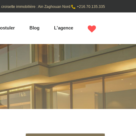
 croisette immobilière : Ain Zaghouan Nord
+216.70.135.335
ostuler
Blog
L'agence