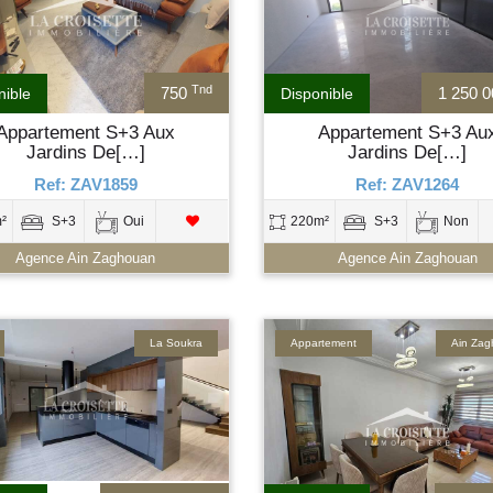
Tnd
750
1 250 
nible
Disponible
Appartement S+3 Aux
Appartement S+3 Au
Jardins De[…]
Jardins De[…]
Ref: ZAV1859
Ref: ZAV1264
²
S+3
Oui
220m²
S+3
Non
Agence Ain Zaghouan
Agence Ain Zaghouan
La Soukra
Appartement
Ain Za