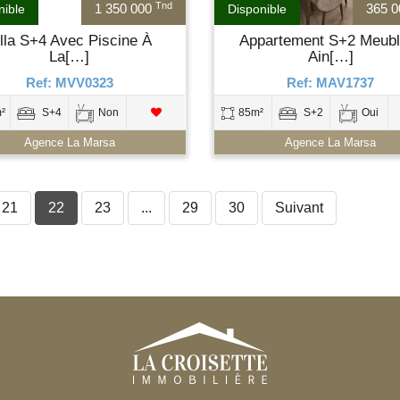
Tnd
1 350 000
365 
nible
Disponible
illa S+4 Avec Piscine À
Appartement S+2 Meubl
La[…]
Ain[…]
Ref: MVV0323
Ref: MAV1737
²
S+4
Non
85m²
S+2
Oui
Agence La Marsa
Agence La Marsa
21
22
23
...
29
30
Suivant