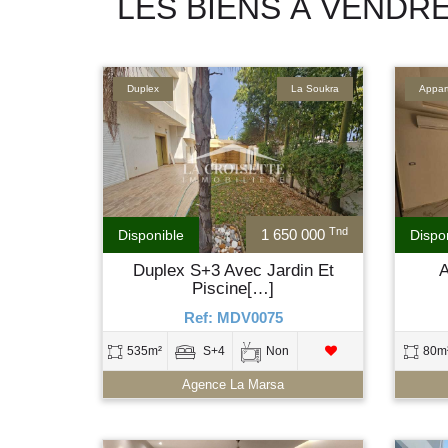
LES BIENS À VENDR
Duplex
La Soukra
Appar
Tnd
1 650 000
Disponible
Dispo
Duplex S+3 Avec Jardin Et
A
Piscine[…]
Ref: MDV0075
535m²
S+4
Non
80m
Agence La Marsa