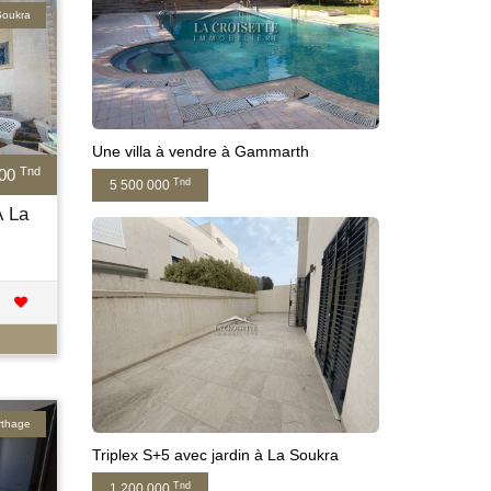
Soukra
Une villa à vendre à Gammarth
Tnd
000
Tnd
5 500 000
À La
arthage
Triplex S+5 avec jardin à La Soukra
Tnd
1 200 000