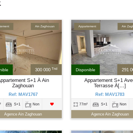
E
tement
Ain Zaghouan
Appartement
Ain Za
Tnd
300 000
291 
nible
Disponible
ppartement S+1 À Ain
Appartement S+1 Ave
Zaghouan
Terrasse À[…]
Ref: MAV1767
Ref: MAV1783
²
S+1
Non
77m²
S+1
Non
Agence Ain Zaghouan
Agence Ain Zaghouan