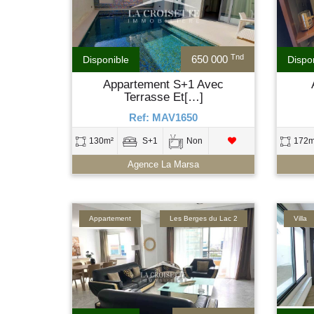
Tnd
650 000
Disponible
Dispo
Appartement S+1 Avec
Terrasse Et[…]
Ref: MAV1650
130m²
S+1
Non
172m
Agence La Marsa
Appartement
Les Berges du Lac 2
Villa