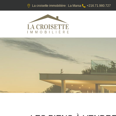
La croisette immobilière : La Marsa
+216.71.980.727