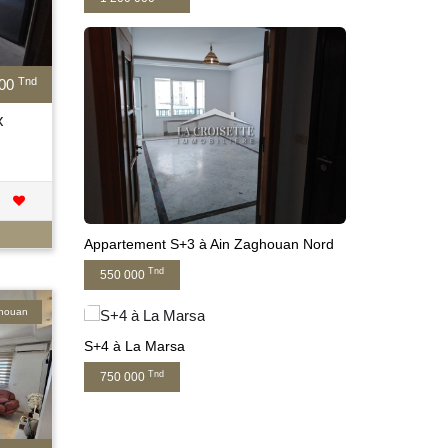
Tnd
000
x
Appartement S+3 à Ain Zaghouan Nord
Tnd
550 000
ghouan
S+4 à La Marsa
Tnd
750 000