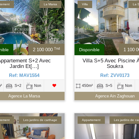
tement
La Marsa
Villa
La 
Tnd
2 100 000
1 100 
nible
Disponible
Appartement S+2 Avec
Villa S+5 Avec Piscine 
Jardin Et[…]
Soukra
Ref: MAV1554
Ref: ZVV0173
²
S+2
Non
450m²
S+5
Non
Agence La Marsa
Agence Ain Zaghouan
tement
Les jardins de carthage
Appartement
Les jardins de c