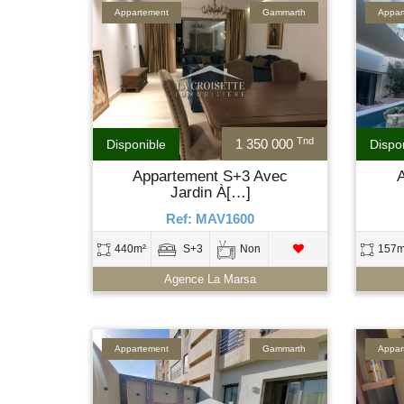
Appartement
Gammarth
Appar
Tnd
1 350 000
Disponible
Dispo
Appartement S+3 Avec
Jardin À[…]
Ref: MAV1600
440m²
S+3
Non
157m
Agence La Marsa
Appartement
Gammarth
Appar