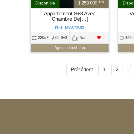
Tnd
1 250 000
Disponible
Dispo
Appartement S+3 Avec
V
Chambre De[…]
Ref: MAV1583
220m²
S+3
Non
350m
Agence La Marsa
Précédent
1
2
...