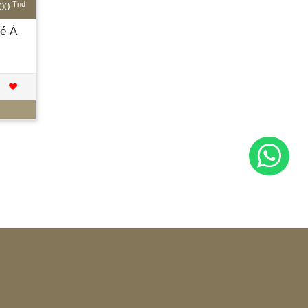
Tnd
000
é À