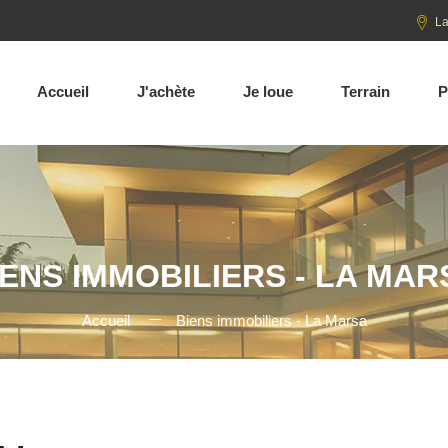
La
Accueil
J'achète
Je loue
Terrain
P
IENS IMMOBILIERS - LA MAR
Accueil
Biens immobiliers - La Marsa