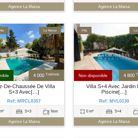
Agence La Marsa
Agence La Marsa
lla
La Marsa
Villa
La
Tnd/mois
T
4 000
4 800
nible
Non disponible
z-De-Chaussée De Villa
Villa S+4 Avec Jardin 
S+3 Avec[…]
Piscine[…]
Ref: MRCL0357
Ref: MVL0130
m²
S+3
Non
0 m²
S+4
Agence La Marsa
Agence La Marsa