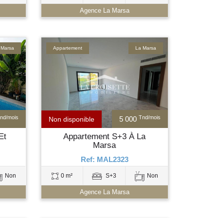
Agence La Marsa
 Marsa
Appartement
La Marsa
nd/mois
Tnd/mois
5 000
Non disponible
Et
Appartement S+3 À La
Marsa
Ref: MAL2323
Non
0 m²
S+3
Non
Agence La Marsa