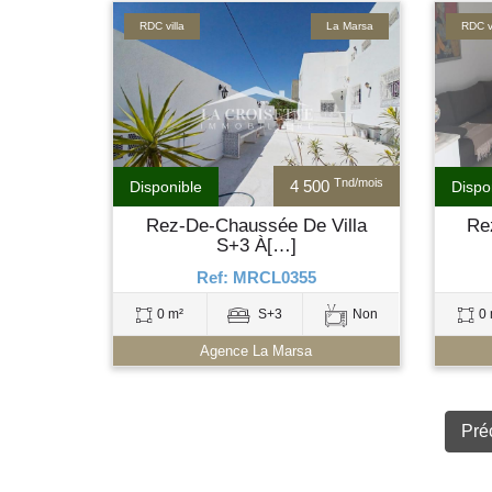
RDC villa
La Marsa
RDC vi
Tnd/mois
4 500
Disponible
Dispo
Rez-De-Chaussée De Villa
Re
S+3 À[…]
Ref: MRCL0355
0 m²
S+3
Non
0 
Agence La Marsa
Pré