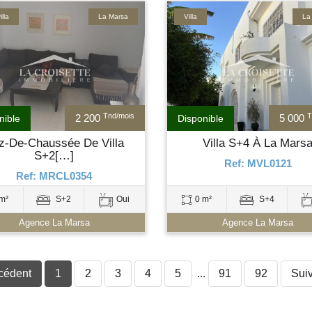
lla
La Marsa
Villa
La
Tnd/mois
T
2 200
5 000
nible
Disponible
z-De-Chaussée De Villa
Villa S+4 À La Mars
S+2[…]
Ref: MVL0121
Ref: MRCL0354
m²
S+2
Oui
0 m²
S+4
Agence La Marsa
Agence La Marsa
cédent
1
2
3
4
5
...
91
92
Sui