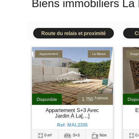
Biens immobiliers La
Route du relais et proximité
C
Appartement
La Marsa
Etage 
Tnd/mois
1 750
Disponible
Dispo
Appartement S+3 Avec
E
Jardin À La[…]
Ref: MAL2335
0 m²
S+3
Non
0 