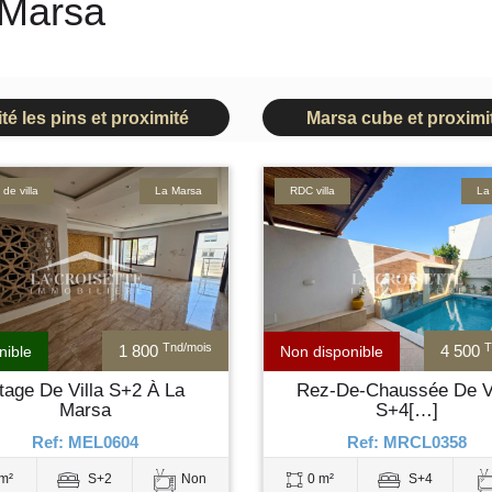
 Marsa
ité les pins et proximité
Marsa cube et proximi
de villa
La Marsa
RDC villa
La
Tnd/mois
T
1 800
4 500
nible
Non disponible
tage De Villa S+2 À La
Rez-De-Chaussée De Vi
Marsa
S+4[…]
Ref: MEL0604
Ref: MRCL0358
m²
S+2
Non
0 m²
S+4