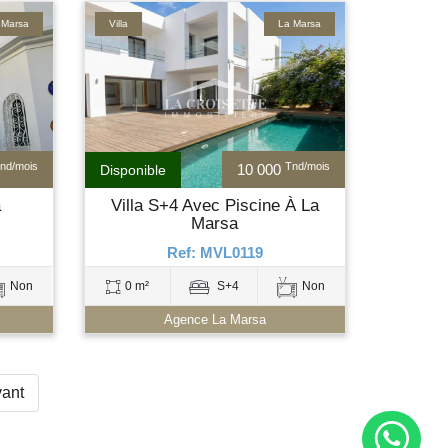
 Marsa
Villa
La Marsa
nd/mois
Tnd/mois
10 000
Disponible
a
Villa S+4 Avec Piscine À La
Marsa
Ref: MVL0119
Non
0 m²
S+4
Non
Agence La Marsa
vant