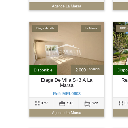
Agence La Marsa
Etage de villa
La Marsa
RDC vi
Tnd/mois
2 000
Disponible
Dispo
Etage De Villa S+3 À La
Re
Marsa
Ref: MEL0603
0 m²
S+3
Non
0 
Agence La Marsa