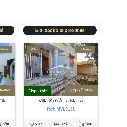
té
Sidi daoud et proximité
 Marsa
Villa
La Marsa
nd/mois
Tnd/mois
6 000
Disponible
lla
Villa S+6 À La Marsa
Ref: MVL0131
Oui
0 m²
S+6
Non