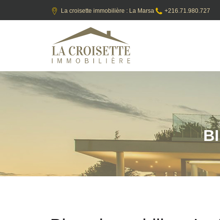
La croisette immobilière : La Marsa
+216.71.980.727
B