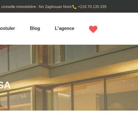
 croisette immobilière : Ain Zaghouan Nord
+216.70.135.335
ostuler
Blog
L'agence
SA