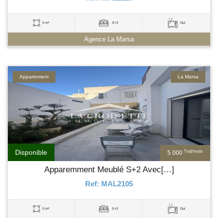
0 m²
S+2
Oui
Agence La Marsa
Appartement
La Marsa
Disponible
Tnd/mois
5 000
Apparemment Meublé S+2 Avec[…]
Ref: MAL2105
0 m²
S+2
Oui