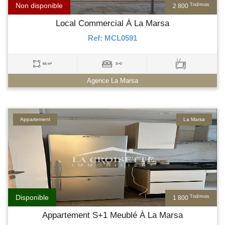
Non disponible
Tnd/mois
2 800
Local Commercial À La Marsa
Ref: MCL0591
66 m²
S+0
Agence La Marsa
Appartement
La Marsa
Disponible
Tnd/mois
1 800
Appartement S+1 Meublé À La Marsa