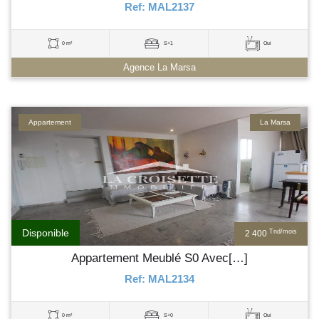
Ref: MAL2137
0 m²
S+1
Oui
Agence La Marsa
Appartement
La Marsa
Disponible
Tnd/mois
2 400
Appartement Meublé S0 Avec[…]
Ref: MAL2134
0 m²
S+0
Oui