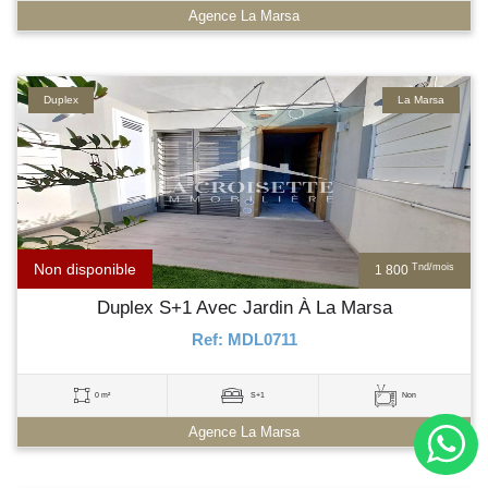
Agence La Marsa
Duplex
La Marsa
Non disponible
Tnd/mois
1 800
Duplex S+1 Avec Jardin À La Marsa
Ref: MDL0711
0 m²
S+1
Non
Agence La Marsa