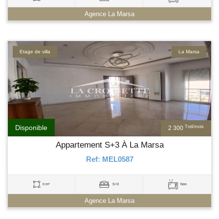
Agence La Marsa
Etage de villa
La Marsa
Disponible
Tnd/mois
2 300
Appartement S+3 À La Marsa
Ref: MEL0587
0 m²
S+3
Non
Agence La Marsa