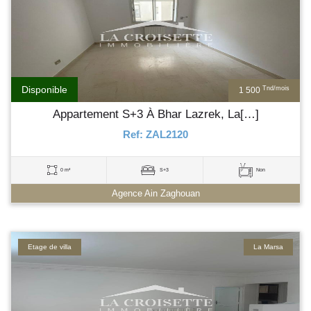
Disponible
Tnd/mois
1 500
Appartement S+3 À Bhar Lazrek, La[…]
Ref: ZAL2120
0 m²
S+3
Non
Agence Ain Zaghouan
Etage de villa
La Marsa