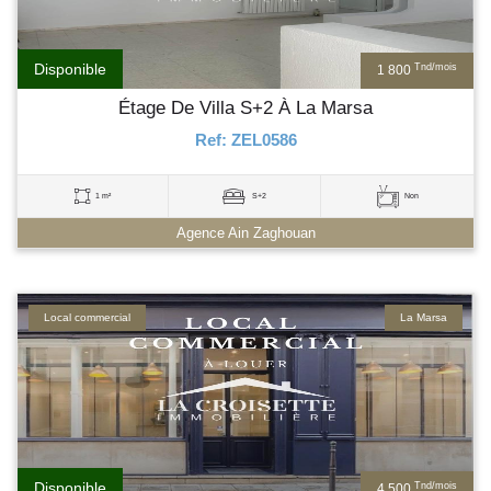
Disponible
Tnd/mois
1 800
Étage De Villa S+2 À La Marsa
Ref: ZEL0586
1 m²
S+2
Non
Agence Ain Zaghouan
Local commercial
La Marsa
Disponible
Tnd/mois
4 500