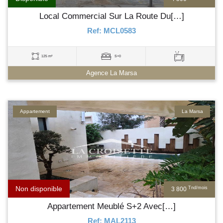
Local Commercial Sur La Route Du[…]
Ref: MCL0583
125 m²
S+0
Agence La Marsa
Appartement
La Marsa
Non disponible
Tnd/mois
3 800
Appartement Meublé S+2 Avec[…]
Ref: MAL2113