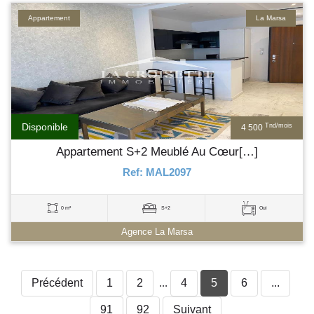
Appartement
La Marsa
Disponible
Tnd/mois
4 500
Appartement S+2 Meublé Au Cœur[…]
Ref: MAL2097
0 m²
S+2
Oui
Agence La Marsa
Précédent
1
2
...
4
5
6
...
91
92
Suivant