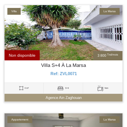
Villa
La Marsa
Non disponible
Tnd/mois
3 800
Villa S+4 À La Marsa
Ref: ZVL0071
0 m²
S+4
Non
Agence Ain Zaghouan
Appartement
La Marsa