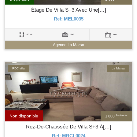
Étage De Villa S+3 Avec Une[…]
Ref: MEL0035
160 m²
S+3
Non
Agence La Marsa
RDC villa
La Marsa
Non disponible
Tnd/mois
1 800
Rez-De-Chaussée De Villa S+3 À[…]
Ref: MRCL0024