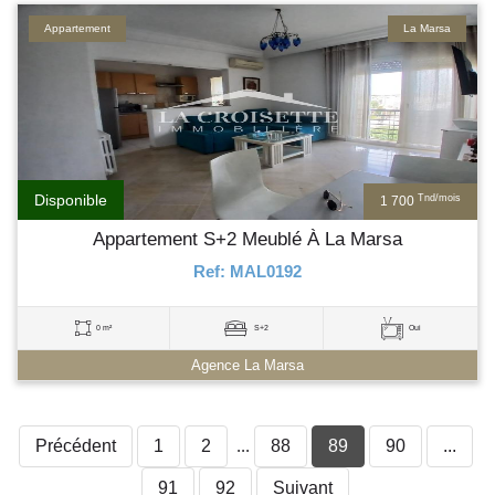
Appartement
La Marsa
Disponible
Tnd/mois
1 700
Appartement S+2 Meublé À La Marsa
Ref: MAL0192
0 m²
S+2
Oui
Agence La Marsa
Précédent
1
2
...
88
89
90
...
91
92
Suivant