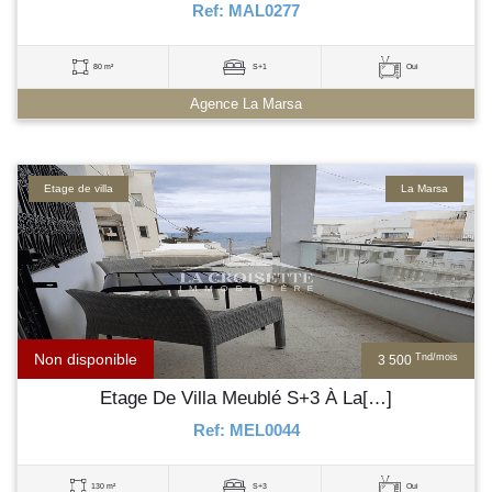
Ref: MAL0277
80 m²
S+1
Oui
Agence La Marsa
Etage de villa
La Marsa
Non disponible
Tnd/mois
3 500
Etage De Villa Meublé S+3 À La[…]
Ref: MEL0044
130 m²
S+3
Oui