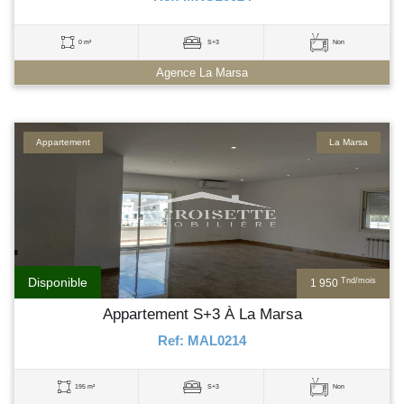
0 m²
S+3
Non
Agence La Marsa
Appartement
La Marsa
Disponible
Tnd/mois
1 950
Appartement S+3 À La Marsa
Ref: MAL0214
195 m²
S+3
Non