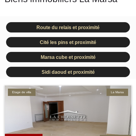
Route du relais et proximité
Cité les pins et proximité
Marsa cube et proximité
Sidi daoud et proximité
Etage de villa
La Marsa