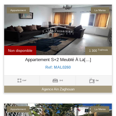
Appartement
La Marsa
Non disponible
Tnd/mois
1 300
Appartement S+2 Meublé À La[…]
Ref: MAL0260
0 m²
S+2
Oui
Agence Ain Zaghouan
Appartement
La Marsa