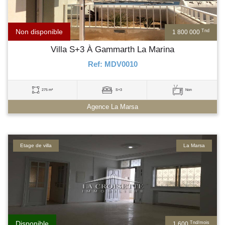
Non disponible
Tnd
1 800 000
Villa S+3 À Gammarth La Marina
Ref: MDV0010
275 m²
S+3
Non
Agence La Marsa
Etage de villa
La Marsa
Disponible
Tnd/mois
1 600