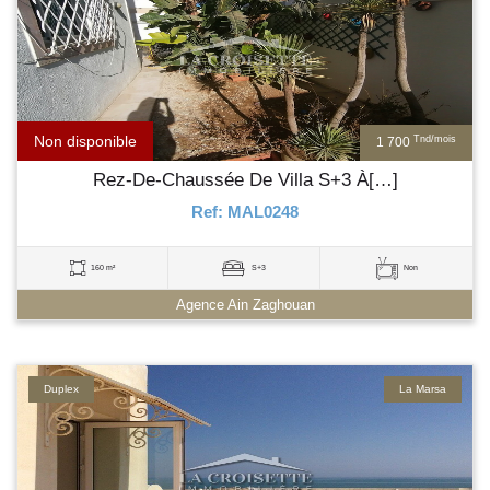
Non disponible
Tnd/mois
1 700
Rez-De-Chaussée De Villa S+3 À[…]
Ref: MAL0248
160 m²
S+3
Non
Agence Ain Zaghouan
Duplex
La Marsa