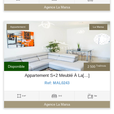
Agence La Marsa
Appartement
La Marsa
Disponible
Tnd/mois
2 500
Appartement S+2 Meublé À La[…]
Ref: MAL0243
0 m²
S+2
Oui
Agence La Marsa