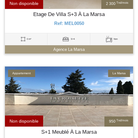
Non disponible
Tnd/mois
2 300
Etage De Villa S+3 À La Marsa
Ref: MEL0050
0 m²
S+4
Non
Agence La Marsa
Appartement
La Marsa
Non disponible
Tnd/mois
950
S+1 Meublé À La Marsa