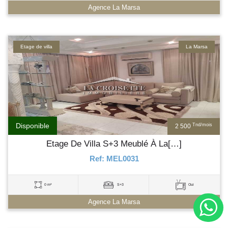
Agence La Marsa
Etage de villa
La Marsa
Disponible
Tnd/mois
2 500
Etage De Villa S+3 Meublé À La[…]
Ref: MEL0031
0 m²
S+3
Oui
Agence La Marsa