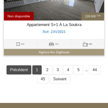
Non disponible
Tnd
239 000
Appartement S+1 À La Soukra
Ref: ZAV2023
0 m²
S+1
Non
Agence Ain Zaghouan
Précédent
1
2
3
4
5
...
44
45
Suivant