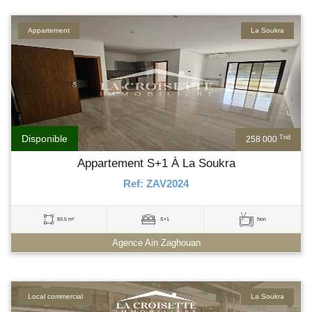
Appartement
La Soukra
Disponible
Tnd
258 000
Appartement S+1 À La Soukra
Ref: ZAV2024
83.5 m²
S+1
Non
Agence Ain Zaghouan
Local commercial
La Soukra