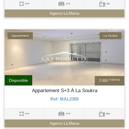
0 m²
S+3
Oui
Agence La Marsa
Appartement
La Soukra
Disponible
Tnd/mois
2 000
Appartement S+3 À La Soukra
Ref: MAL2305
0 m²
S+3
Non
Agence La Marsa