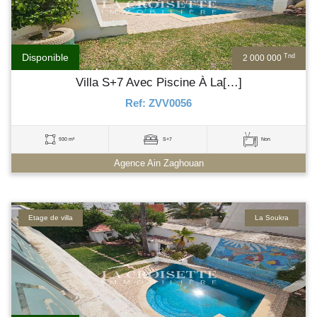
Disponible
Tnd
2 000 000
Villa S+7 Avec Piscine À La[…]
Ref: ZVV0056
930 m²
S+7
Non
Agence Ain Zaghouan
Etage de villa
La Soukra