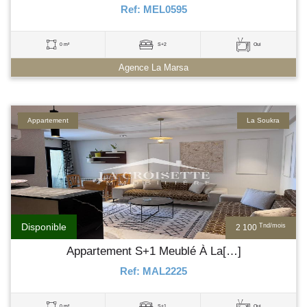
Ref: MEL0595
0 m²
S+2
Oui
Agence La Marsa
Appartement
La Soukra
Disponible
Tnd/mois
2 100
Appartement S+1 Meublé À La[…]
Ref: MAL2225
0 m²
S+1
Oui