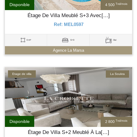
Disponible
Tnd/mois
4 500
Étage De Villa Meublé S+3 Avec[…]
Ref: MEL0597
0 m²
S+3
Oui
Agence La Marsa
Etage de villa
La Soukra
Disponible
Tnd/mois
2 800
Étage De Villa S+2 Meublé À La[…]