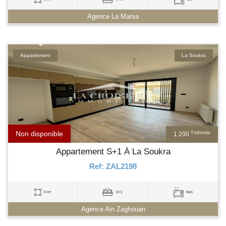
Agence La Marsa
Appartement
La Soukra
Non disponible
Tnd/mois
1 200
Appartement S+1 À La Soukra
Ref: ZAL2198
0 m²
S+1
Non
Agence Ain Zaghouan