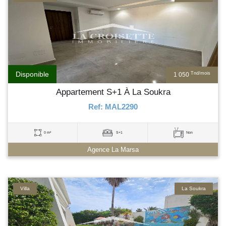
Disponible
Tnd/mois
1 050
Appartement S+1 À La Soukra
Ref: MAL2290
0 m²
S+1
Non
Agence La Marsa
Villa
La Soukra