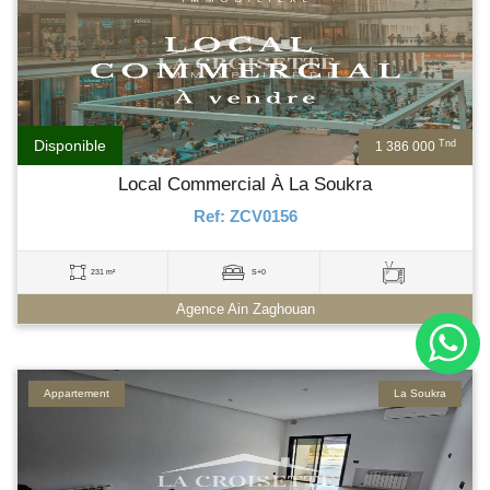
Disponible
Tnd
1 386 000
Local Commercial À La Soukra
Ref: ZCV0156
231 m²
S+0
Agence Ain Zaghouan
Appartement
La Soukra