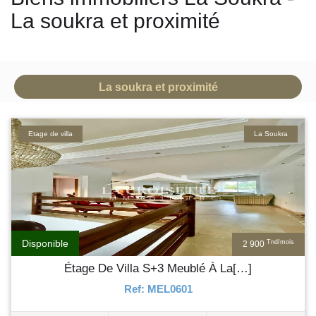
La soukra et proximité
La soukra et proximité
Etage de villa
La Soukra
Disponible
Tnd/mois
2 900
Étage De Villa S+3 Meublé À La[…]
Ref: MEL0601