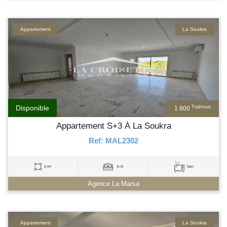
Appartement
La Soukra
Disponible
Tnd/mois
1 800
Appartement S+3 À La Soukra
Ref: MAL2302
0 m²
S+3
Non
Agence La Marsa
Appartement
La Soukra