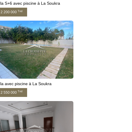
lla S+6 avec piscine à La Soukra
Tnd
2 200 000
lla avec piscine à La Soukra
Tnd
2 550 000