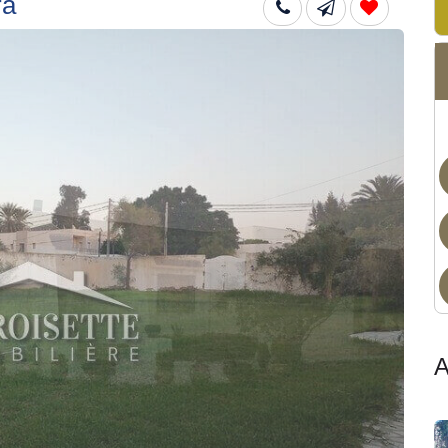
ra
Dis
A