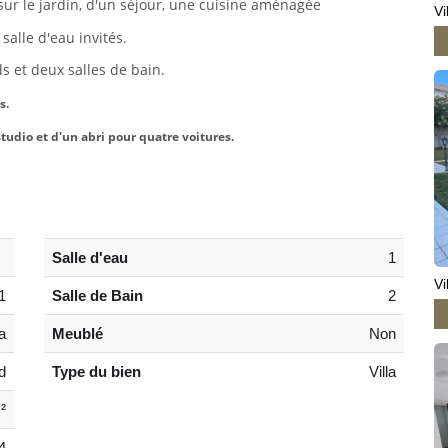
ur le jardin, d'un séjour, une cuisine aménagée
Vi
salle d'eau invités.
 et deux salles de bain.
s.
tudio et d'un abri pour quatre voitures.
Salle d'eau
1
Vi
1
Salle de Bain
2
a
Meublé
Non
d
Type du bien
Villa
²
4