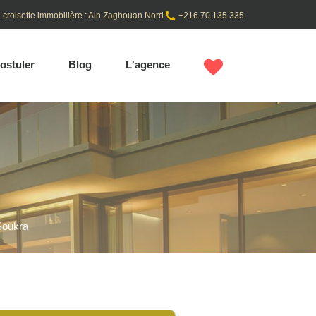
 croisette immobilière : Ain Zaghouan Nord
+216.70.135.335
ostuler
Blog
L'agence
 Soukra