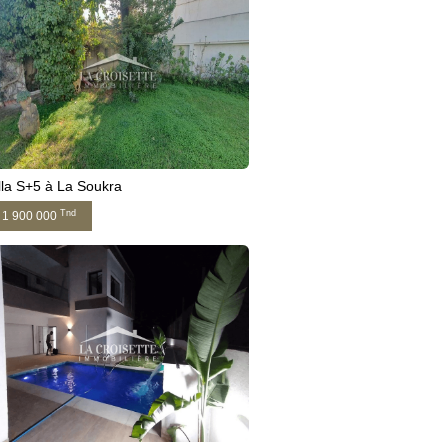
lla S+5 à La Soukra
Tnd
1 900 000