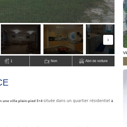
Vi
1
Non
Abri de voiture
CE
s
ituée dans un quartier résidentiel
n une villa plain-pied S+4
à