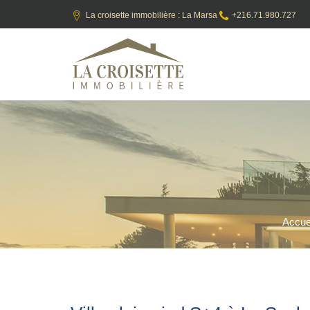
La croisette immobilière : La Marsa
+216.71.980.727
Accue