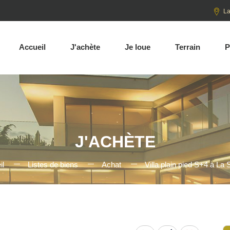
La
Accueil
J'achète
Je loue
Terrain
P
J'ACHÈTE
il
Listes de biens
Achat
Villa plain pied S+4 à La