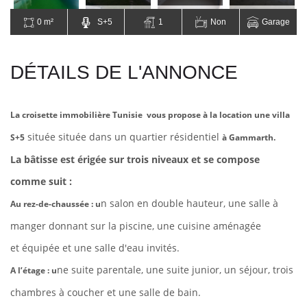
0 m²
S+5
1
Non
Garage
DÉTAILS DE L'ANNONCE
La croisette immobilière Tunisie vous propose à la location une villa
située située dans un quartier résidentiel
S+5
à Gammarth.
La bâtisse est érigée sur trois niveaux et se compose
comme suit :
n salon en double hauteur, une salle à
Au rez-de-chaussée : u
manger donnant sur la piscine, une cuisine aménagée
et
équipée et une salle d'eau invités.
ne suite parentale, une suite junior, un séjour, trois
A l’étage : u
chambres à coucher et une salle de bain.