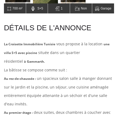
700 m²
S+5
1
Non
Garage
DÉTAILS DE L'ANNONCE
vous propose à la location
La Croisette Immobilière Tunisie
une
située dans un quartier
villa S+5 avec piscine
résidentiel
à
Gammarth.
La bâtisse se compose comme suit :
un spacieux
salon
salle à manger donnant
Au rez-de-chaussée :
sur le jardin et la piscine, un séjour, une cuisine aménagée
entièrement équipée attenante à un séchoir et d'une salle
d'eau
invités.
deux suites, deux chambres à coucher avec
Au premier étage :